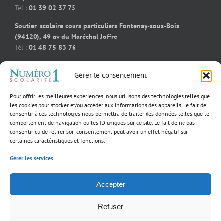
Tél :
01 39 02 37 75
Soutien scolaire cours particuliers Fontenay-sous-Bois
(94120), 49 av du Maréchal Joffre
Tél :
01 48 75 83 76
Soutien scolaire cours particuliers Bois-Colombes (92270), 91
Gérer le consentement
rue des bourguignons
Tél :
09 50 58 91 92
Pour offrir les meilleures expériences, nous utilisons des technologies telles que
Soutien scolaire cours particuliers Massy (91300), 55 rue
les cookies pour stocker et/ou accéder aux informations des appareils. Le fait de
consentir à ces technologies nous permettra de traiter des données telles que le
Jeanne D’Arc
comportement de navigation ou les ID uniques sur ce site. Le fait de ne pas
Tél :
01 39 02 60 23
consentir ou de retirer son consentement peut avoir un effet négatif sur
certaines caractéristiques et fonctions.
Gérer les services
×
Notre fondatrice
Accepter
parmi les 40
Copyright 2017 Numéro 1 Scolarité | Tous droits réservés |
Mentions légales
femmes
d’exception qui
incarnent
Refuser
l’excellence dans
Facebook
YouTube
leur domaine!