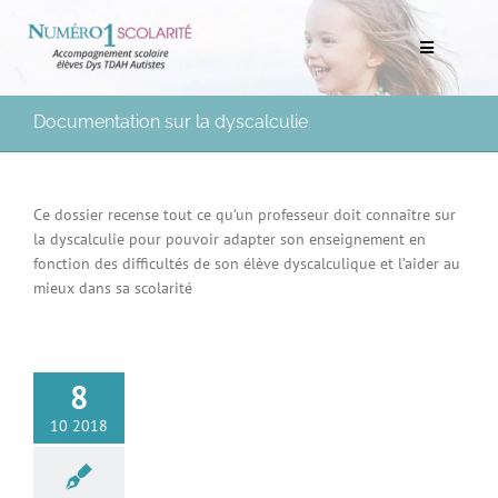
Passer
au
Toggle
contenu
Navigation
Rechercher:
Documentation sur la dyscalculie
Bilans scolaires et neuropsychologiques
Ce dossier recense tout ce qu’un professeur doit connaître sur
la dyscalculie pour pouvoir adapter son enseignement en
Soutien scolaire à domicile
fonction des difficultés de son élève dyscalculique et l’aider au
mieux dans sa scolarité
Mentorat scolaire
Soutien aux Parents
8
Ressources pédagogiques
10 2018
Médias