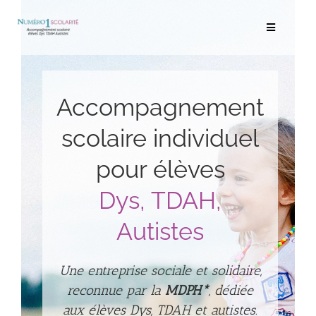
Passer
au
Toggle
contenu
Navigation
Rechercher:
Accompagnement
Bilans scolaires et neuropsychologiques
scolaire individuel
Soutien scolaire à domicile
pour élèves
Mentorat scolaire
Dys, TDAH,
Autistes
Soutien aux Parents
Ressources pédagogiques
Une entreprise sociale et solidaire,
reconnue par la
MDPH*
, dédiée
Médias
aux élèves Dys, TDAH et autistes.