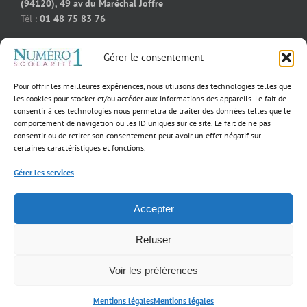
(94120), 49 av du Maréchal Joffre
Tél :
01 48 75 83 76
Soutien scolaire cours particuliers Bois-Colombes (92270), 91
Gérer le consentement
rue des bourguignons
Tél :
09 50 58 91 92
Pour offrir les meilleures expériences, nous utilisons des technologies telles que
Soutien scolaire cours particuliers Massy (91300), 55 rue
les cookies pour stocker et/ou accéder aux informations des appareils. Le fait de
consentir à ces technologies nous permettra de traiter des données telles que le
Jeanne D’Arc
comportement de navigation ou les ID uniques sur ce site. Le fait de ne pas
Tél :
01 39 02 60 23
consentir ou de retirer son consentement peut avoir un effet négatif sur
certaines caractéristiques et fonctions.
Gérer les services
×
Notre fondatrice
Accepter
parmi les 40
Copyright 2017 Numéro 1 Scolarité | Tous droits réservés |
Mentions légales
femmes
d’exception qui
incarnent
Refuser
l’excellence dans
Facebook
YouTube
leur domaine!
Voir les préférences
Mentions légales
Mentions légales