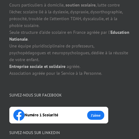
Cours particuliers à domicile,
soutien scolaire
, lutte contre
l’échec scolaire lié à la dyslexie, dyspraxie, dysorthographie,
précocité, trouble de l’attention TDAH, dyscalculie, et à la
phobie scolaire.
Seule structure d’aide scolaire en France agréée par l’
Education
Nationale
.
Une équipe pluridisciplinaire de professeurs,
psychopédagogues et neuropsychologues, dédiée à la réussite
de votre enfant.
Entreprise sociale et solidaire
agréée.
Association agréée pour le Service à la Personne.
SUIVEZ-NOUS SUR FACEBOOK
Numéro 1 Scolarité
J’aime
SUIVEZ-NOUS SUR LINKEDIN