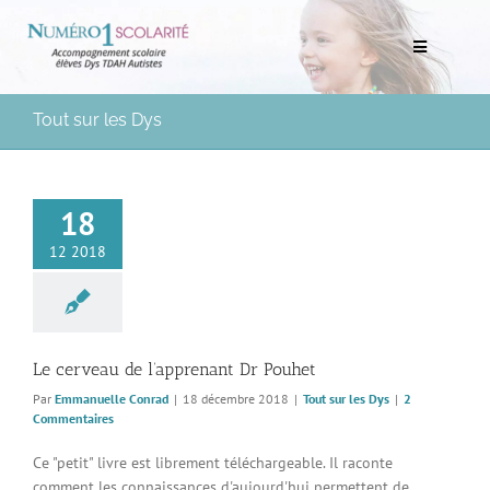
Passer
au
Toggle
contenu
Navigation
Rechercher:
Tout sur les Dys
Bilans scolaires et neuropsychologiques
18
Soutien scolaire à domicile
12 2018
Mentorat scolaire
Soutien aux Parents
Le cerveau de l’apprenant Dr Pouhet
Par
Emmanuelle Conrad
|
18 décembre 2018
|
Tout sur les Dys
|
2
Ressources pédagogiques
Commentaires
Ce "petit" livre est librement téléchargeable. Il raconte
Médias
comment les connaissances d'aujourd'hui permettent de