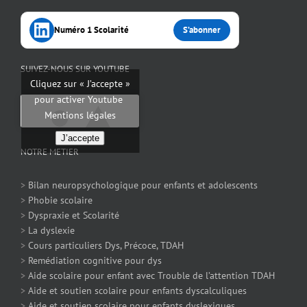
Numéro 1 Scolarité
S’abonner
SUIVEZ-NOUS SUR YOUTUBE
Cliquez sur « J’accepte »
pour activer Youtube
Mentions légales
J’accepte
NOTRE METIER
>
Bilan neuropsychologique pour enfants et adolescents
>
Phobie scolaire
>
Dyspraxie et Scolarité
>
La dyslexie
>
Cours particuliers Dys, Précoce, TDAH
>
Remédiation cognitive pour dys
>
Aide scolaire pour enfant avec Trouble de l’attention TDAH
>
Aide et soutien scolaire pour enfants dyscalculiques
>
Aide et soutien scolaire pour enfants dyslexiques