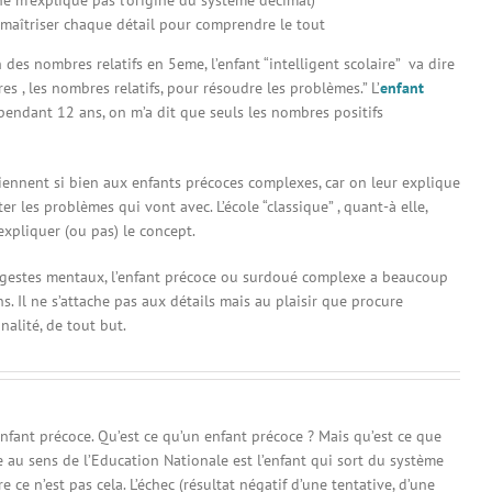
ne m’explique pas l’origine du système décimal)
nt maîtriser chaque détail pour comprendre le tout
 des nombres relatifs en 5eme, l’enfant “intelligent scolaire” va dire
, les nombres relatifs, pour résoudre les problèmes.” L’
enfant
endant 12 ans, on m’a dit que seuls les nombres positifs
iennent si bien aux enfants précoces complexes, car on leur explique
r les problèmes qui vont avec. L’école “classique” , quant-à elle,
xpliquer (ou pas) le concept.
gestes mentaux, l’enfant précoce ou surdoué complexe a beaucoup
. Il ne s’attache pas aux détails mais au plaisir que procure
nalité, de tout but.
nfant précoce. Qu’est ce qu’un enfant précoce ? Mais qu’est ce que
ire au sens de l’Education Nationale est l’enfant qui sort du système
e ce n’est pas cela. L’échec (résultat négatif d’une tentative, d’une