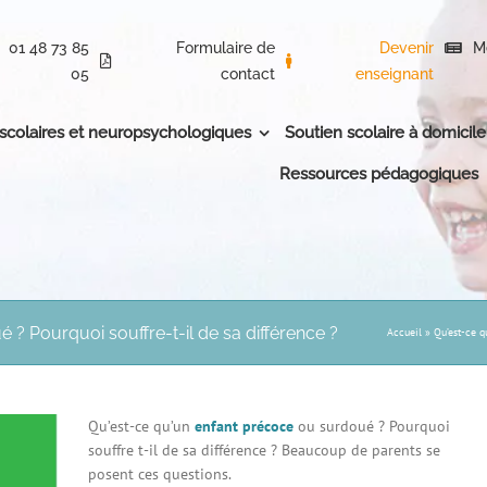
01 48 73 85
Formulaire de
Devenir
M
05
contact
enseignant
 scolaires et neuropsychologiques
Soutien scolaire à domicile
Ressources pédagogiques
 ? Pourquoi souffre-t-il de sa différence ?
Accueil
»
Qu’est-ce q
Qu’est-ce qu’un
enfant précoce
ou surdoué ? Pourquoi
souffre t-il de sa différence ? Beaucoup de parents se
posent ces questions.