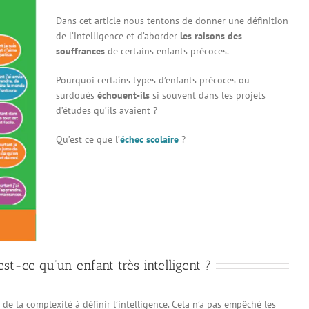
Dans cet article nous tentons de donner une définition
de l’intelligence et d’aborder
les raisons des
souffrances
de certains enfants précoces.
Pourquoi certains types d’enfants précoces ou
surdoués
échouent-ils
si souvent dans les projets
d’études qu’ils avaient ?
Qu’est ce que l’
échec scolaire
?
est-ce qu’un enfant très intelligent ?
de la complexité à définir l’intelligence. Cela n’a pas empêché les