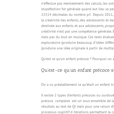
n’effectue pas mentalement des calculs, les so
stupéfaction fut générale quand eut lieu sa p
22514 décimales du nombre pi! Depuis 2011, l
la créativité des enfants, des adolescents et de
destinée aux enfants et aux adolescents, propos
créativité n’est pas une compétence générale. E
mais pas du tout en musique. Ces tests évalue
exploratoire (produire beaucoup d’idées différ
(produire une idée originale à partir de multipl
Qu’est ce qu’un enfant précoce ? Pourquoi un e
Qu’est-ce qu’un enfant précoce su
On a vu préalablement ce qu’était un enfant tr
Il existe 2 types d’enfants précoces ou surdoué
précoce complexe est un sous-ensemble de la c
résultats au test de QI mais pour une raison di
processus cognitif d itérations permettant la c