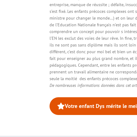
entreprise, manque de réussite ; défaite, insucc
s’est fixé. Les enfants précoces complexes ont 
ministre pour changer le monde…) et on leur di
de l’Education Nationale français n’est pas fai
comprendre un concept pour pouvoir s intéress
l’EN les exclut des voies de leur rêve. In fine, 
ils ne sont pas sans diplôme mais ils sont loi
différent, c’est donc pour moi bel et bien un é
fait pour enseigner au plus grand nombre, et il
pédagogiques. Cependant, entre les enfants pr
prennent un travail alimentaire ne correspond
seule la moitié des enfants précoces complexe
De nombreuses informations données dans cet arti
Votre enfant Dys mérite le meil