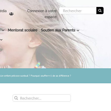
Rechercher:
édia
Connexion à votre
espace
Mentorat scolaire
Soutien aux Parents
u’un enfant précoce surdoué ? Pourquoi souffre-t-il de sa différence ?
Rechercher: