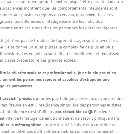
t sans cesse l’ouvrage sur le métier jusqu’à être parfaite dans son
neurosciences montrent que les comportements intelligents sont
connectant plusieurs régions du cerveau, notamment les aires
gulaire. Les différences d’intelligence entre les individus
rtante entre ces zones chez les personnes les plus intelligentes.
f (et n’ont pas de troubles de l’apprentissage) sont souvent très
ne : je te donne un sujet, puis je le complexifie de plus en plus,
imensions. Ces enfants là sont dits très intelligents et réussissent
en classe préparatoire des grandes écoles.
e la réussite scolaire et professionnelle, je ne le nie pas et en
l aiment les personnes rapides et capables d’extrapoler une
e les paramètres.
l prédictif précieux
pour les psychologues désireux de comprendre
imites. Preuve en est, l’intelligence singulière des personnes autistes,
 L’intelligence n’est d’ailleurs
pas réductible au QI
. Plusieurs
ativité, de l’intelligence émotionnelle et de l’esprit pratique dans
blier la métacognition
– notre faculté à suivre et à contrôler en
met ne dit-il pas qu’il voit les nombres comme des formes et