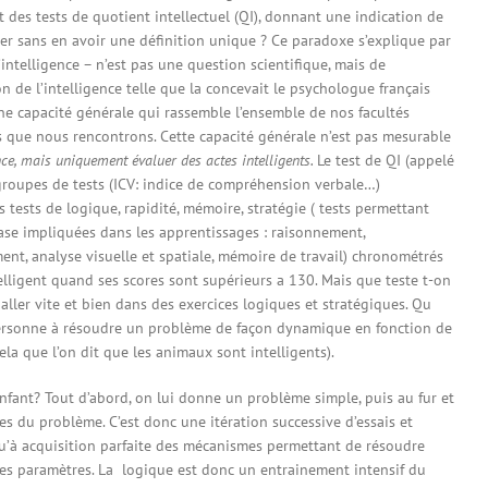
des tests de quotient intellectuel (QI), donnant une indication de
er sans en avoir une définition unique ? Ce paradoxe s’explique par
 l’intelligence – n’est pas une question scientifique, mais de
on de l’intelligence telle que la concevait le psychologue français
une capacité générale qui rassemble l’ensemble de nos facultés
 que nous rencontrons. Cette capacité générale n’est pas mesurable
ence, mais uniquement évaluer des actes intelligents.
Le test de QI (appelé
groupes de tests (ICV: indice de compréhension verbale…)
tests de logique, rapidité, mémoire, stratégie ( tests permettant
ase impliquées dans les apprentissages : raisonnement,
ent, analyse visuelle et spatiale, mémoire de travail) chronométrés
elligent quand ses scores sont supérieurs a 130. Mais que teste t-on
aller vite et bien dans des exercices logiques et stratégiques. Qu
e personne à résoudre un problème de façon dynamique en fonction de
ela que l’on dit que les animaux sont intelligents).
ant? Tout d’abord, on lui donne un problème simple, puis au fur et
es du problème. C’est donc une itération successive d’essais et
u’à acquisition parfaite des mécanismes permettant de résoudre
des paramètres. La logique est donc un entrainement intensif du