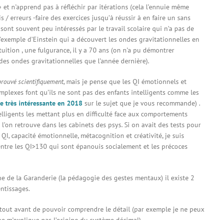
» et n’apprend pas à réfléchir par itérations (cela l’ennuie même
 / erreurs -faire des exercices jusqu’à réussir à en faire un sans
 sont souvent peu intéressés par le travail scolaire qui n’a pas de
’exemple d’Einstein qui a découvert les ondes gravitationnelles en
tuition , une fulgurance, il y a 70 ans (on n’a pu démontrer
 des ondes gravitationnelles que l’année dernière).
 prouvé scientifiquement
, mais je pense que les QI émotionnels et
omplexes font qu’ils ne sont pas des enfants intelligents comme les
e très intéressante en 2018
sur le sujet que je vous recommande) .
elligents les mettant plus en difficulté face aux comportements
 l’on retrouve dans les cabinets des psys. Si on avait des tests pour
I, capacité émotionnelle, métacognition et créativité, je suis
entre les QI>130 qui sont épanouis socialement et les précoces
e de la Garanderie (la pédagogie des gestes mentaux) il existe 2
entissages.
 tout avant de pouvoir comprendre le détail (par exemple je ne peux