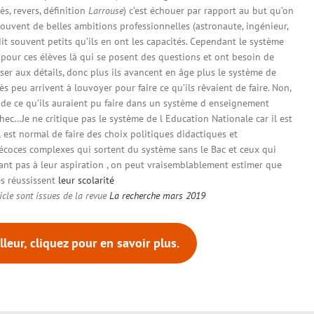
ès, revers, définition
Larrouse
) c’est échouer par rapport au but qu’on
souvent de belles ambitions professionnelles (astronaute, ingénieur,
t souvent petits qu’ils en ont les capacités. Cependant le système
t pour ces élèves là qui se posent des questions et ont besoin de
er aux détails, donc plus ils avancent en âge plus le système de
très peu arrivent à louvoyer pour faire ce qu’ils rêvaient de faire. Non,
n de ce qu’ils auraient pu faire dans un système d enseignement
chec…Je ne critique pas le système de l Education Nationale car il est
 est normal de faire des choix politiques didactiques et
écoces complexes qui sortent du système sans le Bac et ceux qui
ant pas à leur aspiration , on peut vraisemblablement estimer que
s réussissent
leur scolarité
cle sont issues de la revue
La recherche mars 2019
leur, cliquez pour en savoir plus.