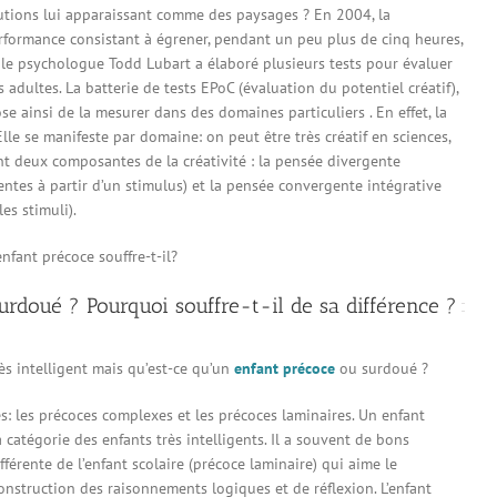
lutions lui apparaissant comme des paysages ? En 2004, la
erformance consistant à égrener, pendant un peu plus de cinq heures,
e psychologue Todd Lubart a élaboré plusieurs tests pour évaluer
s adultes. La batterie de tests EPoC (évaluation du potentiel créatif),
e ainsi de la mesurer dans des domaines particuliers . En effet, la
lle se manifeste par domaine: on peut être très créatif en sciences,
nt deux composantes de la créativité : la pensée divergente
entes à partir d’un stimulus) et la pensée convergente intégrative
es stimuli).
nfant précoce souffre-t-il?
rdoué ? Pourquoi souffre-t-il de sa différence ?
ès intelligent mais qu’est-ce qu’un
enfant précoce
ou surdoué ?
s: les précoces complexes et les précoces laminaires. Un enfant
atégorie des enfants très intelligents. Il a souvent de bons
fférente de l’enfant scolaire (précoce laminaire) qui aime le
onstruction des raisonnements logiques et de réflexion. L’enfant