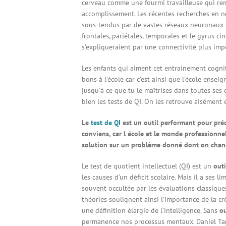
cerveau comme une fourmi travailleuse qui reme
accomplissement. Les récentes recherches en 
sous-tendus par de vastes réseaux neuronaux 
frontales, pariétales, temporales et le gyrus cin
s’expliqueraient par une connectivité plus impo
Les enfants qui aiment cet entrainement cogniti
bons à l’école car c’est ainsi que l’école enseig
jusqu’à ce que tu le maîtrises dans toutes ses d
bien les tests de QI. On les retrouve aisément 
Le
test de QI
est un outil performant pour prédir
conviens, car l école et le monde professionne
solution sur un problème donné dont on chang
Le test de quotient intellectuel (QI) est un
outi
les causes d’un déficit scolaire. Mais il a ses l
souvent occultée par les évaluations classiques.
théories soulignent ainsi l’importance de la cré
une définition élargie de l’intelligence. Sans
ou
permanence nos processus mentaux. Daniel Tam