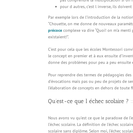
pas comprendre la multiplication si on 
pour d autres, c’est l inverse, ils doive
Par exemple lors de l’introduction de la notion
“Chouette, on me donne de nouveaux paramètres 
précoce
complexe va dire “Quoi! on m’a menti p
existaient!”.
C’est pour cela que les écoles Montessori conv
le concept en premier et à eux ensuite d’invente
donne des problèmes pour peu a peu ensuite e
Pour reprendre des termes de pédagogies des 
d’évocations mais pas ou peu de projets de sens
l’élaboration de concepts en dehors de toute fi
Qu’est-ce que l échec scolaire ?
Nous avons vu qu’est ce que le paradoxe de l’e
l’échec scolaire. La définition de l’échec scola
scolaire sans diplôme. Selon moi, l’échec scolair