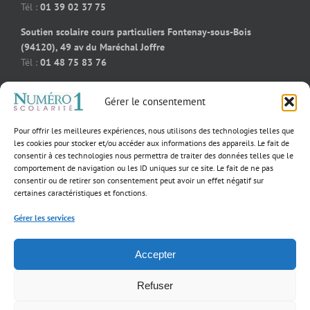
Tél :
01 39 02 37 75
Soutien scolaire cours particuliers Fontenay-sous-Bois
(94120), 49 av du Maréchal Joffre
Tél :
01 48 75 83 76
Soutien scolaire cours particuliers Bois-Colombes (92270), 91
Gérer le consentement
rue des bourguignons
Tél :
09 50 58 91 92
Pour offrir les meilleures expériences, nous utilisons des technologies telles que
Soutien scolaire cours particuliers Massy (91300), 55 rue
les cookies pour stocker et/ou accéder aux informations des appareils. Le fait de
consentir à ces technologies nous permettra de traiter des données telles que le
Jeanne D’Arc
comportement de navigation ou les ID uniques sur ce site. Le fait de ne pas
Tél :
01 39 02 60 23
consentir ou de retirer son consentement peut avoir un effet négatif sur
certaines caractéristiques et fonctions.
Gérer les services
×
Accepter
Notre fondatrice
Copyright 2017 Numéro 1 Scolarité | Tous droits réservés |
Mentions légales
finaliste du Prix
de
l’Entrepreneur
Refuser
Environnemental
Facebook
YouTube
EMMANUELLE
& Social BCG!
CONRAD