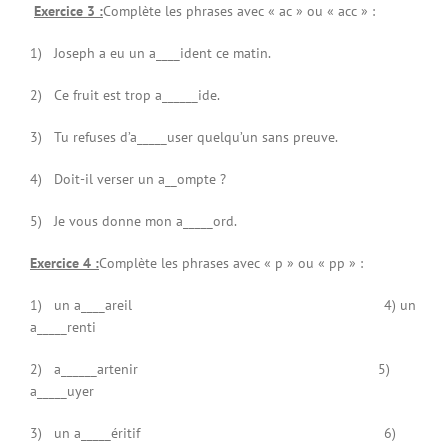
Exercice 3 :
Complète les phrases avec « ac » ou « acc » :
1) Joseph a eu un a____ident ce matin.
2) Ce fruit est trop a______ide.
3) Tu refuses d’a_____user quelqu’un sans preuve.
4) Doit-il verser un a__ompte ?
5) Je vous donne mon a_____ord.
Exercice 4 :
Complète les phrases avec « p » ou « pp » :
1) un a____areil 4) un
a_____renti
2) a______artenir 5)
a_____uyer
3) un a_____éritif 6)