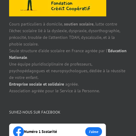
Cours particuliers à domicile,
soutien scolaire
, lutte contre
l’échec scolaire lié à la dyslexie, dyspraxie, dysorthographie,
précocité, trouble de l’attention TDAH, dyscalculie, et à la
phobie scolaire.
Seule structure d’aide scolaire en France agréée par l’
Education
Nationale
.
Une équipe pluridisciplinaire de professeurs,
psychopédagogues et neuropsychologues, dédiée à la réussite
de votre enfant.
Entreprise sociale et solidaire
agréée.
Association agréée pour le Service à la Personne.
SUIVEZ-NOUS SUR FACEBOOK
Numéro 1 Scolarité
J’aime