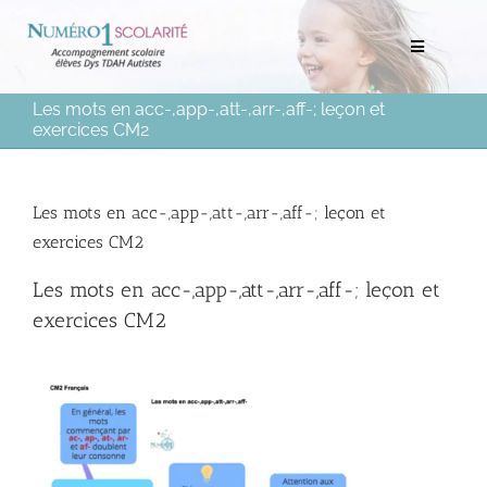
Passer
au
Toggle
contenu
Navigation
Les mots en acc-,app-,att-,arr-,aff-; leçon et
Rechercher:
exercices CM2
Bilans scolaires et neuropsychologiques
Les mots en acc-,app-,att-,arr-,aff-; leçon et
exercices CM2
Soutien scolaire à domicile
Les mots en acc-,app-,att-,arr-,aff-; leçon et
Mentorat scolaire
exercices CM2
Soutien aux Parents
Ressources pédagogiques
Médias