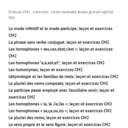
Français CM2 : exercices , cartes mentales, leçons gratuits spécial
Dys
Le mode infinitif et le mode participe; leçon et exercices
CM2
La phrase sans verbe conjugué; leçon et exercices CM2
Les homophones « ses,ces,s’est,c’est »; leçon et exercices
CM2
Les homophones “a,à,est,et”; leçon et exercices CM2
Les homonymes; leçon et exercices CM2
L’étymologie et les familles de mots; leçon et exercices CM2
Le pluriel des noms composés; leçon et exercices CM2
Le participe passé employé avec l’auxiliaire avoir; leçon et
exercices CM2
Les homophones « la, là ,l’a,l’as »; leçon et exercices CM2
Les homophones « sa,ça,ou,où »; leçon et exercices CM2
Le pluriel des noms; leçon et exercices CM2
Le sens propre et le sens figuré; leçon et exercices CM2