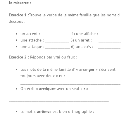
Je m’exerce :
Exercice 1 :
Trouve le verbe de la même famille que les noms ci-
dessous :
un accent : ______________ 4) une affiche : _____________
une attache : ______________ 5) un arrêt : _____________
une attaque : ______________ 6) un accès : _____________
Exercice 2 :
Réponds par vrai ou faux :
Les mots de la même famille d’ «
arranger
» s’écrivent
toujours avec deux «
r
» :
_________________________________________________________
On écrit «
arctique
» avec un seul «
r
» :
_________________________________________________________
Le mot «
arrôme
» est bien orthographié :
_________________________________________________________