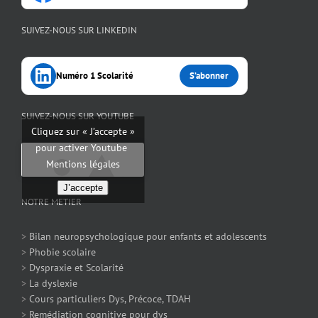
SUIVEZ-NOUS SUR LINKEDIN
Numéro 1 Scolarité
S’abonner
SUIVEZ-NOUS SUR YOUTUBE
Cliquez sur « J’accepte »
pour activer Youtube
Mentions légales
J’accepte
NOTRE METIER
>
Bilan neuropsychologique pour enfants et adolescents
>
Phobie scolaire
>
Dyspraxie et Scolarité
>
La dyslexie
>
Cours particuliers Dys, Précoce, TDAH
>
Remédiation cognitive pour dys