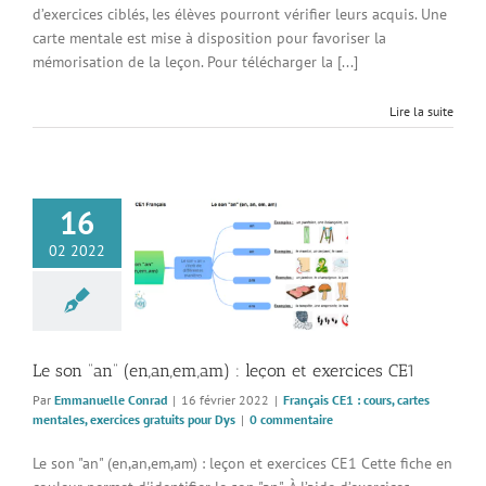
d’exercices ciblés, les élèves pourront vérifier leurs acquis. Une
carte mentale est mise à disposition pour favoriser la
mémorisation de la leçon. Pour télécharger la [...]
Lire la suite
16
an” (en,an,em,am) :
02 2022
et exercices CE1
 CE1 : cours, cartes
, exercices gratuits
pour Dys
Le son “an” (en,an,em,am) : leçon et exercices CE1
Par
Emmanuelle Conrad
|
16 février 2022
|
Français CE1 : cours, cartes
mentales, exercices gratuits pour Dys
|
0 commentaire
Le son "an" (en,an,em,am) : leçon et exercices CE1 Cette fiche en