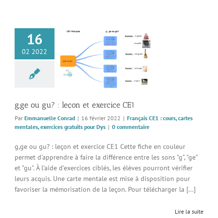
16
u gu? : leçon et
02 2022
xercice CE1
 CE1 : cours, cartes
, exercices gratuits
pour Dys
g,ge ou gu? : leçon et exercice CE1
Par
Emmanuelle Conrad
|
16 février 2022
|
Français CE1 : cours, cartes
mentales, exercices gratuits pour Dys
|
0 commentaire
g,ge ou gu? : leçon et exercice CE1 Cette fiche en couleur
permet d'apprendre à faire la différence entre les sons "g", "ge"
et "gu". À l’aide d’exercices ciblés, les élèves pourront vérifier
leurs acquis. Une carte mentale est mise à disposition pour
favoriser la mémorisation de la leçon. Pour télécharger la [...]
Lire la suite