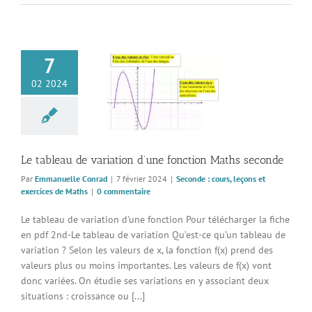
7
leau de variation
02 2024
 fonction Maths
seconde
 : cours, leçons et
cices de Maths
Le tableau de variation d’une fonction Maths seconde
Par
Emmanuelle Conrad
|
7 février 2024
|
Seconde : cours, leçons et
exercices de Maths
|
0 commentaire
Le tableau de variation d'une fonction Pour télécharger la fiche
en pdf 2nd-Le tableau de variation Qu’est-ce qu’un tableau de
variation ? Selon les valeurs de x, la fonction f(x) prend des
valeurs plus ou moins importantes. Les valeurs de f(x) vont
donc variées. On étudie ses variations en y associant deux
situations : croissance ou [...]