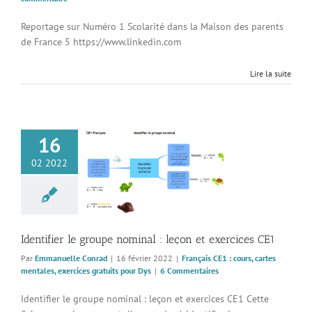
Reportage sur Numéro 1 Scolarité dans la Maison des parents
de France 5 https://www.linkedin.com
Lire la suite
16
r le groupe nominal
02 2022
 et exercices CE1
 CE1 : cours, cartes
, exercices gratuits
pour Dys
Identifier le groupe nominal : leçon et exercices CE1
Par
Emmanuelle Conrad
|
16 février 2022
|
Français CE1 : cours, cartes
mentales, exercices gratuits pour Dys
|
6 Commentaires
Identifier le groupe nominal : leçon et exercices CE1 Cette