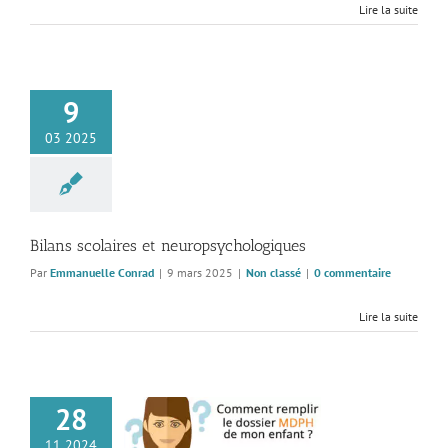
Lire la suite
9
03 2025
Bilans scolaires et neuropsychologiques
Par
Emmanuelle Conrad
|
9 mars 2025
|
Non classé
|
0 commentaire
Lire la suite
28
aire : Comment
11 2024