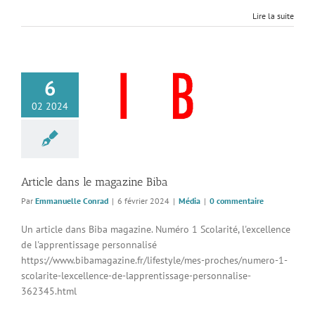
Lire la suite
6
 dans le magazine
02 2024
Biba
Média
Article dans le magazine Biba
Par
Emmanuelle Conrad
|
6 février 2024
|
Média
|
0 commentaire
Un article dans Biba magazine. Numéro 1 Scolarité, l'excellence
de l'apprentissage personnalisé
https://www.bibamagazine.fr/lifestyle/mes-proches/numero-1-
scolarite-lexcellence-de-lapprentissage-personnalise-
362345.html