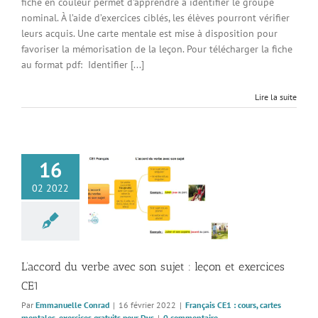
fiche en couleur permet d'apprendre à identifier le groupe
nominal. À l’aide d’exercices ciblés, les élèves pourront vérifier
leurs acquis. Une carte mentale est mise à disposition pour
favoriser la mémorisation de la leçon. Pour télécharger la fiche
au format pdf: Identifier [...]
Lire la suite
16
 du verbe avec son
02 2022
leçon et exercices
CE1
 CE1 : cours, cartes
, exercices gratuits
pour Dys
L’accord du verbe avec son sujet : leçon et exercices
CE1
Par
Emmanuelle Conrad
|
16 février 2022
|
Français CE1 : cours, cartes
mentales, exercices gratuits pour Dys
|
0 commentaire