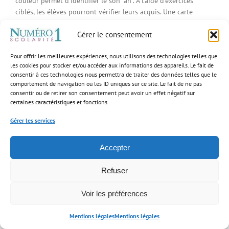
couleur permet d'identifier le son "an". À l’aide d’exercices
ciblés, les élèves pourront vérifier leurs acquis. Une carte
mentale est mise à disposition pour favoriser la mémorisation
Gérer le consentement
de la leçon. Pour télécharger la fiche au format pdf: Le son
an.docx [...]
Pour offrir les meilleures expériences, nous utilisons des technologies telles que
les cookies pour stocker et/ou accéder aux informations des appareils. Le fait de
Lire la suite
consentir à ces technologies nous permettra de traiter des données telles que le
comportement de navigation ou les ID uniques sur ce site. Le fait de ne pas
consentir ou de retirer son consentement peut avoir un effet négatif sur
certaines caractéristiques et fonctions.
16
Gérer les services
“é” (é,er,ez,et) :
×
02 2022
et exercices CE1
Notre fondatrice
Accepter
parmi les 40
 CE1 : cours, cartes
femmes
, exercices gratuits
d’exception qui
pour Dys
incarnent
Refuser
l’excellence dans
leur domaine!
Le son “é” (é,er,ez,et) : leçon et exercices CE1
Voir les préférences
Par
Emmanuelle Conrad
|
16 février 2022
|
Français CE1 : cours, cartes
mentales, exercices gratuits pour Dys
|
0 commentaire
Mentions légales
Mentions légales
Nos agences
Devenir enseignant
Documentation
0148738505