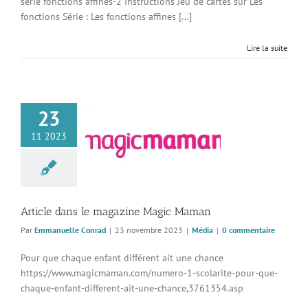
série fonctions affines-2 Instructions Jeu de cartes sur Les
fonctions Série : Les fonctions affines [...]
Lire la suite
23
11 2023
 dans le magazine
agic Maman
Média
Article dans le magazine Magic Maman
Par
Emmanuelle Conrad
|
23 novembre 2023
|
Média
|
0 commentaire
Pour que chaque enfant différent ait une chance
https://www.magicmaman.com/numero-1-scolarite-pour-que-
chaque-enfant-different-ait-une-chance,3761354.asp