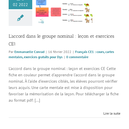
d dans le groupe
02 2022
nal : leçon et
ercices CE1
 CE1 : cours, cartes
, exercices gratuits
pour Dys
L’accord dans le groupe nominal : leçon et exercices
CE1
Par
Emmanuelle Conrad
|
16 février 2022
|
Français CE1 : cours, cartes
mentales, exercices gratuits pour Dys
|
0 commentaire
L'accord dans le groupe nominal : leçon et exercices CE Cette
fiche en couleur permet d'apprendre l'accord dans le groupe
nominal. À l’aide d’exercices ciblés, les élèves pourront vérifier
leurs acquis. Une carte mentale est mise à disposition pour
favoriser la mémorisation de la leçon. Pour télécharger la fiche
au format pdf: [...]
Lire la suite