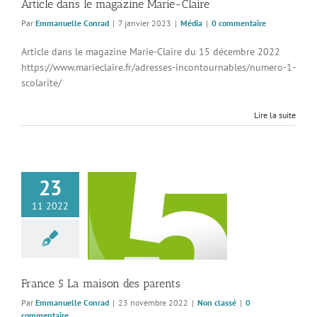
Article dans le magazine Marie-Claire
Par
Emmanuelle Conrad
|
7 janvier 2023
|
Média
|
0 commentaire
Article dans le magazine Marie-Claire du 15 décembre 2022
https://www.marieclaire.fr/adresses-incontournables/numero-1-
scolarite/
Lire la suite
23
11 2022
 5 La maison des
parents
Non classé
France 5 La maison des parents
Par
Emmanuelle Conrad
|
23 novembre 2022
|
Non classé
|
0
commentaire