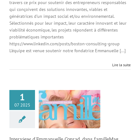
travers ce prix pour soutenir des entrepreneurs responsables
Connexion à votre espace
qui conçoivent des solutions innovantes, viables et
génératrices d’un impact social et/ou environnemental.
Sélectionnés pour leur impact, leur caractère innovant et leur
viabilité économique, les projets répondent à différentes
problématiques importantes
https://www.linkedin.com/posts/boston-consulting-group
L'équipe est venue soutenir notre fondatrice Emmanuelle [...]
Lire la suite
1
07 2025
iew d’Emmanuelle
 dans familleMag
Média
Interview d’Emmanuelle Conrad, dans familleMag