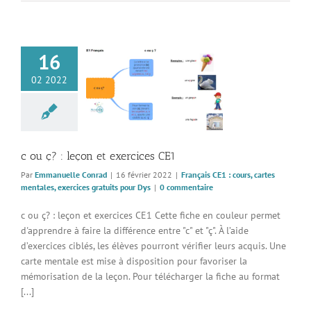
16
 leçon et exercices
02 2022
CE1
 CE1 : cours, cartes
, exercices gratuits
pour Dys
c ou ç? : leçon et exercices CE1
Par
Emmanuelle Conrad
|
16 février 2022
|
Français CE1 : cours, cartes
mentales, exercices gratuits pour Dys
|
0 commentaire
c ou ç? : leçon et exercices CE1 Cette fiche en couleur permet
d'apprendre à faire la différence entre "c" et "ç". À l’aide
d’exercices ciblés, les élèves pourront vérifier leurs acquis. Une
carte mentale est mise à disposition pour favoriser la
mémorisation de la leçon. Pour télécharger la fiche au format
[...]