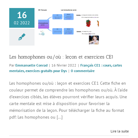
16
ophones ou/où :
02 2022
et exercices CE1
 CE1 : cours, cartes
, exercices gratuits
pour Dys
Les homophones ou/où : leçon et exercices CE1
Par
Emmanuelle Conrad
|
16 février 2022
|
Français CE1 : cours, cartes
mentales, exercices gratuits pour Dys
|
0 commentaire
Les homophones ou/où : leçon et exercices CE1 Cette fiche en
couleur permet de comprendre les homophones ou/où. À l’aide
d’exercices ciblés, les élèves pourront vérifier leurs acquis. Une
carte mentale est mise à disposition pour favoriser la
mémorisation de la leçon. Pour télécharger la fiche au format
pdf: Les homophones ou [...]
Lire la suite