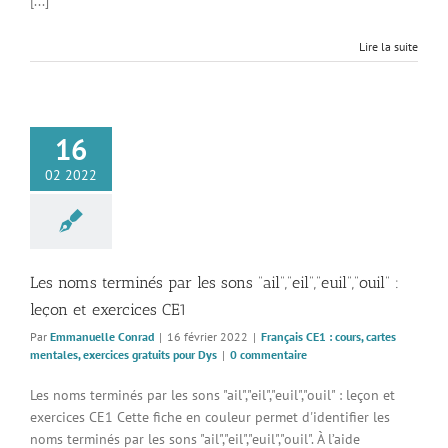
[...]
Lire la suite
16
02 2022
Les noms terminés par les sons “ail”,”eil”,”euil”,”ouil” :
leçon et exercices CE1
Par
Emmanuelle Conrad
|
16 février 2022
|
Français CE1 : cours, cartes
mentales, exercices gratuits pour Dys
|
0 commentaire
Les noms terminés par les sons "ail","eil","euil","ouil" : leçon et
exercices CE1 Cette fiche en couleur permet d'identifier les
noms terminés par les sons "ail","eil","euil","ouil". À l’aide