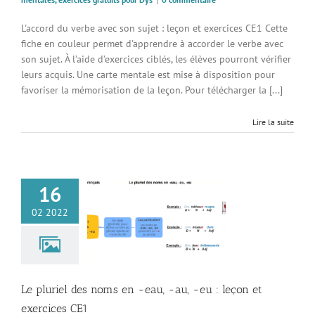
L'accord du verbe avec son sujet : leçon et exercices CE1 Cette
fiche en couleur permet d'apprendre à accorder le verbe avec
son sujet. À l’aide d’exercices ciblés, les élèves pourront vérifier
leurs acquis. Une carte mentale est mise à disposition pour
favoriser la mémorisation de la leçon. Pour télécharger la [...]
Lire la suite
16
iel des noms en -
02 2022
u, -eu : leçon et
ercices CE1
 CE1 : cours, cartes
, exercices gratuits
pour Dys
Le pluriel des noms en -eau, -au, -eu : leçon et
exercices CE1