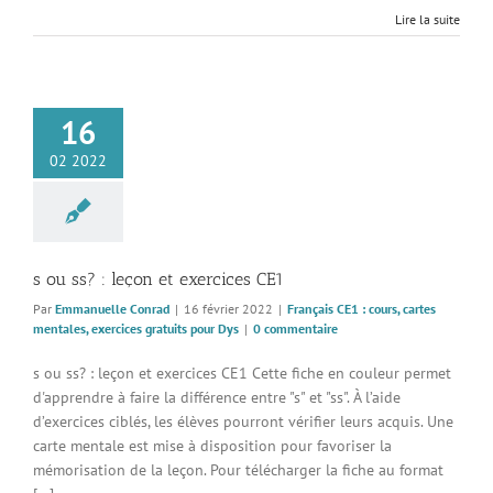
Lire la suite
16
 ss? : leçon et
02 2022
ercices CE1
 CE1 : cours, cartes
, exercices gratuits
pour Dys
s ou ss? : leçon et exercices CE1
Par
Emmanuelle Conrad
|
16 février 2022
|
Français CE1 : cours, cartes
mentales, exercices gratuits pour Dys
|
0 commentaire
s ou ss? : leçon et exercices CE1 Cette fiche en couleur permet
d'apprendre à faire la différence entre "s" et "ss". À l’aide
d’exercices ciblés, les élèves pourront vérifier leurs acquis. Une
carte mentale est mise à disposition pour favoriser la
mémorisation de la leçon. Pour télécharger la fiche au format