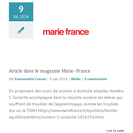
9
06 2024
 dans le magazine
rie-France
Média
Article dans le magazine Marie-France
Par
Emmanuelle Conrad
|
9 juin 2024
|
Média
|
0 commentaire
En proposant des cours de soutien à domicile adaptés, Numéro
1 Scolarité accompagne dans la réussite scolaire les élèves qui
souffrent de troubles de l’apprentissage, comme les troubles
dys ou le TDAH https://www.mariefrance.fr/equilibre/famille-
equilibre/enfants/numero-1-scolarite-1016556.html
Lire la suite