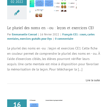
el des noms en -ou
02 2022
 et exercices CE1
 CE1 : cours, cartes
, exercices gratuits
pour Dys
Le pluriel des noms en -ou : leçon et exercices CE1
Par
Emmanuelle Conrad
|
16 février 2022
|
Français CE1 : cours, cartes
mentales, exercices gratuits pour Dys
|
0 commentaire
Le pluriel des noms en -ou : leçon et exercices CE1 Cette fiche
en couleur permet de comprendre le pluriel des noms en - ou. À
l’aide d’exercices ciblés, les élèves pourront vérifier leurs
acquis. Une carte mentale est mise à disposition pour favoriser
la mémorisation de la leçon. Pour télécharger la [...]
Lire la suite
16