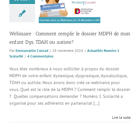
le dossier MDPH de
ant Dys, TDAH ou
autiste?
s Numéro 1 Scolarité
Webinaire : Comment remplir le dossier MDPH de mon
enfant Dys, TDAH ou autiste?
Par
Emmanuelle Conrad
|
28 novembre 2024
|
Actualités Numéro 1
Scolarité
|
4 Commentaires
Vous êtes nombreux à nous solliciter à propos du dossier
MDPH de votre enfant dyslexique, dyspraxique, dyscalculique,
TDAH ou autiste. Nous avons donc créé ce webinaire pour
vous. Quel est le rôle de la MDPH ? Comment remplir le dossier
? Quelles compensations demander ? Numéro 1 Scolarité a
organisé pour ses adhérents en partenariat [...]
Lire la suite