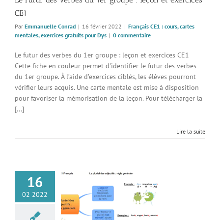
CE1
Par
Emmanuelle Conrad
|
16 février 2022
|
Français CE1 : cours, cartes
mentales, exercices gratuits pour Dys
|
0 commentaire
Le futur des verbes du 1er groupe : leçon et exercices CE1
Cette fiche en couleur permet d'identifier le futur des verbes
du 1er groupe. À l’aide d’exercices ciblés, les élèves pourront
vérifier leurs acquis. Une carte mentale est mise à disposition
pour favoriser la mémorisation de la leçon. Pour télécharger la
[...]
Lire la suite
16
el des adjectifs :
02 2022
énérale : leçon et
ercices CE1
 CE1 : cours, cartes