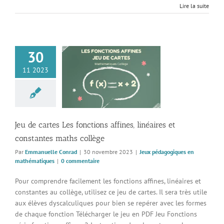
Lire la suite
30
artes Les fonctions
11 2023
es, linéaires et
tes maths collège
pédagogiques en
thématiques
Jeu de cartes Les fonctions affines, linéaires et
constantes maths collège
Par
Emmanuelle Conrad
|
30 novembre 2023
|
Jeux pédagogiques en
mathématiques
|
0 commentaire
Pour comprendre facilement les fonctions affines, linéaires et
constantes au collège, utilisez ce jeu de cartes. Il sera très utile
aux élèves dyscalculiques pour bien se repérer avec les formes
de chaque fonction Télécharger le jeu en PDF Jeu Fonctions