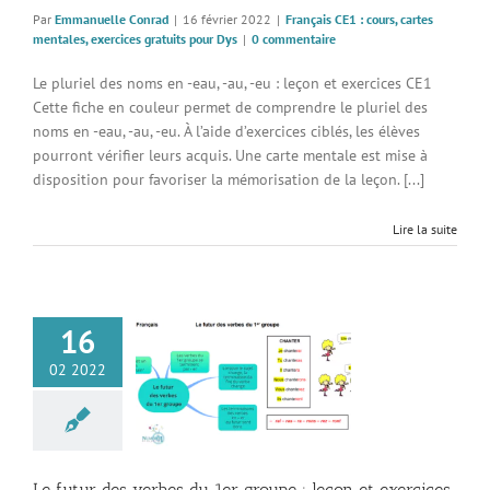
Par
Emmanuelle Conrad
|
16 février 2022
|
Français CE1 : cours, cartes
mentales, exercices gratuits pour Dys
|
0 commentaire
Le pluriel des noms en -eau, -au, -eu : leçon et exercices CE1
Cette fiche en couleur permet de comprendre le pluriel des
noms en -eau, -au, -eu. À l’aide d’exercices ciblés, les élèves
pourront vérifier leurs acquis. Une carte mentale est mise à
disposition pour favoriser la mémorisation de la leçon. [...]
Lire la suite
16
 des verbes du 1er
02 2022
leçon et exercices
CE1
 CE1 : cours, cartes
, exercices gratuits
pour Dys
Le futur des verbes du 1er groupe : leçon et exercices