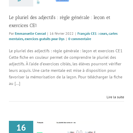
, exercices gratuits
pour Dys
Le pluriel des adjectifs : règle générale : leçon et
exercices CE1
Par
Emmanuelle Conrad
|
16 février 2022
|
Français CE1 : cours, cartes
mentales, exercices gratuits pour Dys
|
0 commentaire
Le pluriel des adjectifs : règle générale : leçon et exercices CE1
Cette fiche en couleur permet de comprendre le pluriel des
adjectifs. À l’aide d’exercices ciblés, les élèves pourront vérifier
leurs acquis. Une carte mentale est mise à disposition pour
favoriser la mémorisation de la leçon. Pour télécharger la fiche
au [...]
Lire la suite
16