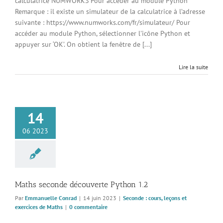
calculatrice NUMWORKS Pour accéder au module Python
Remarque : il existe un simulateur de la calculatrice à l’adresse
suivante : https://www.numworks.com/fr/simulateur/ Pour
accéder au module Python, sélectionner l'icône Python et
appuyer sur ‘OK’. On obtient la fenêtre de [...]
Lire la suite
14
06 2023
Maths seconde découverte Python 1.2
Par
Emmanuelle Conrad
|
14 juin 2023
|
Seconde : cours, leçons et
exercices de Maths
|
0 commentaire