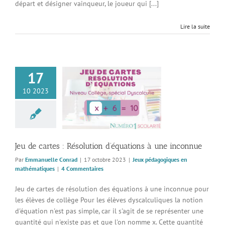
départ et désigner vainqueur, le joueur qui [...]
Lire la suite
17
10 2023
artes : Résolution
ons à une inconnue
pédagogiques en
thématiques
Jeu de cartes : Résolution d’équations à une inconnue
Par
Emmanuelle Conrad
|
17 octobre 2023
|
Jeux pédagogiques en
mathématiques
|
4 Commentaires
Jeu de cartes de résolution des équations à une inconnue pour
les élèves de collège Pour les élèves dyscalculiques la notion
d'équation n'est pas simple, car il s'agit de se représenter une
quantité qui n'existe pas et que l'on nomme x. Cette quantité