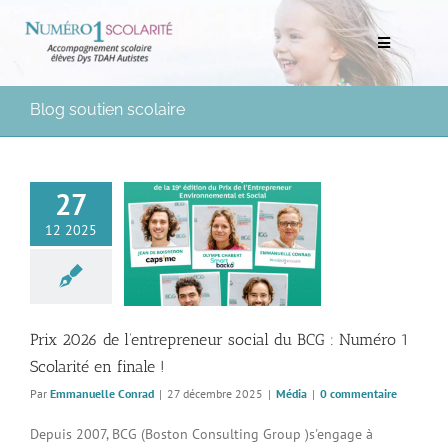
Passer
au
Toggle
contenu
Navigation
Rechercher:
Blog soutien scolaire
Bilans scolaires et neuropsychologiques
27
Soutien scolaire à domicile
rix 2026 de
12 2025
preneur social du
uméro 1 Scolarité
Mentorat scolaire
en finale !
Média
Soutien aux Parents
Prix 2026 de l’entrepreneur social du BCG : Numéro 1
Scolarité en finale !
Ressources pédagogiques
Par
Emmanuelle Conrad
|
27 décembre 2025
|
Média
|
0 commentaire
Médias
Depuis 2007, BCG (Boston Consulting Group )s'engage à