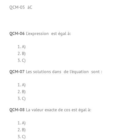
QCM-05 àC
QCM-06
L’expression est égal à:
A)
B)
C)
QCM-07
Les solutions dans de l’équation sont :
A)
B)
C)
QCM-08
La valeur exacte de cos est égal à:
A)
B)
C)