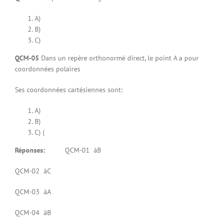
A)
B)
C)
QCM-05
Dans un repère orthonormé direct, le point A a pour
coordonnées polaires
Ses coordonnées cartésiennes sont:
A)
B)
C) (
Réponses:
QCM-01 àB
QCM-02 àC
QCM-03 àA
QCM-04 àB