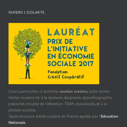
NUMERO 1 SCOLARITE
Cours particuliers à domicile,
soutien scolaire
, lutte contre
l’échec scolaire lié à la dyslexie, dyspraxie, dysorthographie,
précocité, trouble de l’attention TDAH, dyscalculie, et à la
phobie scolaire.
Seule structure d’aide scolaire en France agréée par l’
Education
Nationale
.