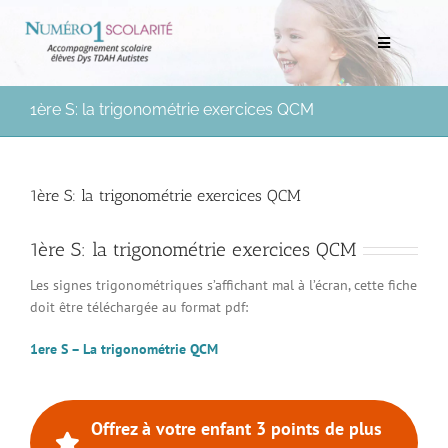
Passer
au
Toggle
contenu
Navigation
Rechercher:
1ère S: la trigonométrie exercices QCM
Bilans scolaires et neuropsychologiques
1ère S: la trigonométrie exercices QCM
Soutien scolaire à domicile
1ère S: la trigonométrie exercices QCM
Mentorat scolaire
Les signes trigonométriques s’affichant mal à l’écran, cette fiche
doit être téléchargée au format pdf:
Soutien aux Parents
1ere S – La trigonométrie QCM
Ressources pédagogiques
Médias
Offrez à votre enfant 3 points de plus