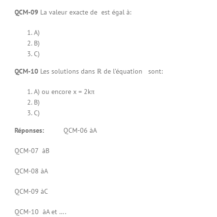
QCM-09
La valeur exacte de est égal à:
A)
B)
C)
QCM-10
Les solutions dans ℝ de l’équation sont:
A) ou encore x = 2kπ
B)
C)
Réponses:
QCM-06 àA
QCM-07 àB
QCM-08 àA
QCM-09 àC
QCM-10 àA et ….