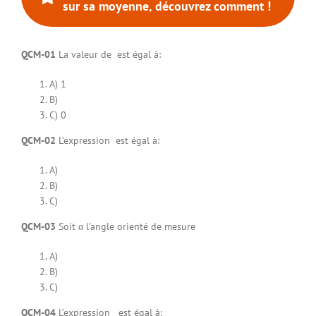
sur sa moyenne, découvrez comment !
Connexion à votre espace
QCM-01
La valeur de est égal à:
A) 1
B)
C) 0
QCM-02
L’expression est égal à:
A)
B)
C)
QCM-03
Soit α l’angle orienté de mesure
A)
B)
C)
QCM-04
L’expression est égal à: