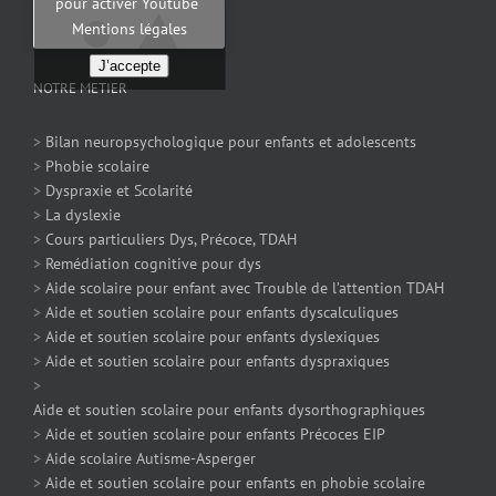
pour activer Youtube
Mentions légales
J’accepte
NOTRE METIER
>
Bilan neuropsychologique pour enfants et adolescents
>
Phobie scolaire
>
Dyspraxie et Scolarité
>
La dyslexie
>
Cours particuliers Dys, Précoce, TDAH
>
Remédiation cognitive pour dys
>
Aide scolaire pour enfant avec Trouble de l’attention TDAH
>
Aide et soutien scolaire pour enfants dyscalculiques
>
Aide et soutien scolaire pour enfants dyslexiques
>
Aide et soutien scolaire pour enfants dyspraxiques
>
Aide et soutien scolaire pour enfants dysorthographiques
>
Aide et soutien scolaire pour enfants Précoces EIP
>
Aide scolaire Autisme-Asperger
>
Aide et soutien scolaire pour enfants en phobie scolaire