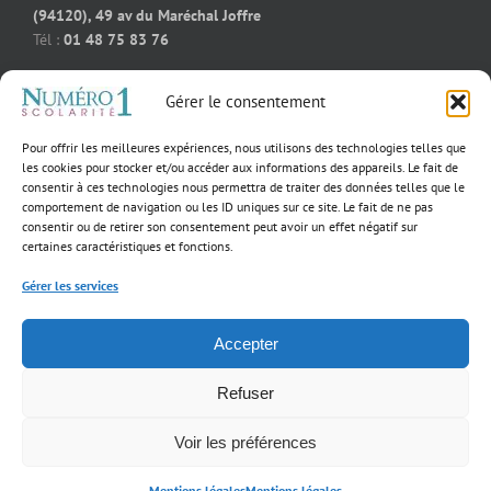
(94120), 49 av du Maréchal Joffre
Tél :
01 48 75 83 76
Soutien scolaire cours particuliers Bois-Colombes (92270), 91
Gérer le consentement
rue des bourguignons
Tél :
09 50 58 91 92
Pour offrir les meilleures expériences, nous utilisons des technologies telles que
Soutien scolaire cours particuliers Massy (91300), 55 rue
les cookies pour stocker et/ou accéder aux informations des appareils. Le fait de
consentir à ces technologies nous permettra de traiter des données telles que le
Jeanne D’Arc
comportement de navigation ou les ID uniques sur ce site. Le fait de ne pas
Tél :
01 39 02 60 23
consentir ou de retirer son consentement peut avoir un effet négatif sur
certaines caractéristiques et fonctions.
Gérer les services
×
Notre fondatrice
Accepter
parmi les 40
Copyright 2017 Numéro 1 Scolarité | Tous droits réservés |
Mentions légales
femmes
d’exception qui
incarnent
Refuser
l’excellence dans
Facebook
YouTube
leur domaine!
Voir les préférences
Mentions légales
Mentions légales