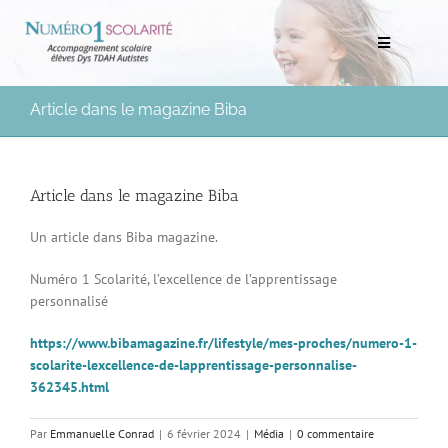
Passer
au
Toggle
contenu
Navigation
Rechercher:
Article dans le magazine Biba
Bilans scolaires et neuropsychologiques
Article dans le magazine Biba
Soutien scolaire à domicile
Un article dans Biba magazine.
Mentorat scolaire
Numéro 1 Scolarité, l’excellence de l’apprentissage
personnalisé
Soutien aux Parents
https://www.bibamagazine.fr/lifestyle/mes-proches/numero-1-
scolarite-lexcellence-de-lapprentissage-personnalise-
Ressources pédagogiques
362345.html
Médias
Par
Emmanuelle Conrad
|
6 février 2024
|
Média
|
0 commentaire