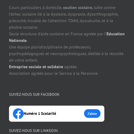
Cours particuliers à domicile,
soutien scolaire
, lutte contre
l’échec scolaire lié à la dyslexie, dyspraxie, dysorthographie,
précocité, trouble de l’attention TDAH, dyscalculie, et à la
phobie scolaire.
Seule structure d’aide scolaire en France agréée par l’
Education
Nationale
.
Une équipe pluridisciplinaire de professeurs,
psychopédagogues et neuropsychologues, dédiée à la réussite
de votre enfant.
Entreprise sociale et solidaire
agréée.
Association agréée pour le Service à la Personne.
SUIVEZ-NOUS SUR FACEBOOK
Numéro 1 Scolarité
J’aime
SUIVEZ-NOUS SUR LINKEDIN