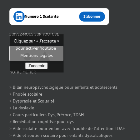
Numéro 1 Scolarité
S’abonner
SUIVEZ-NOUS SUR YOUTUBE
Cliquez sur « J’accepte »
pour activer Youtube
Mentions légales
J’accepte
NOTRE METIER
>
Bilan neuropsychologique pour enfants et adolescents
>
Phobie scolaire
>
Dyspraxie et Scolarité
>
La dyslexie
>
Cours particuliers Dys, Précoce, TDAH
>
Remédiation cognitive pour dys
>
Aide scolaire pour enfant avec Trouble de l’attention TDAH
>
Aide et soutien scolaire pour enfants dyscalculiques