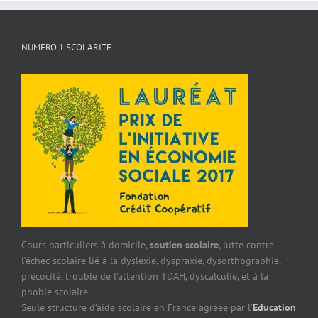
NUMERO 1 SCOLARITE
Cours particuliers à domicile,
soutien scolaire
, lutte contre
l’échec scolaire lié à la dyslexie, dyspraxie, dysorthographie,
précocité, trouble de l’attention TDAH, dyscalculie, et à la
phobie scolaire.
Seule structure d’aide scolaire en France agréée par l’
Education