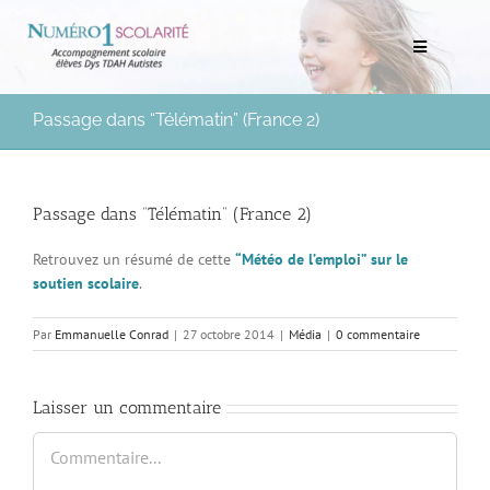
Passer
au
Toggle
contenu
Navigation
Rechercher:
Passage dans “Télématin” (France 2)
Bilans scolaires et neuropsychologiques
Passage dans “Télématin” (France 2)
Soutien scolaire à domicile
Retrouvez un résumé de cette
“Météo de l’emploi” sur le
soutien scolaire
.
Mentorat scolaire
Par
Emmanuelle Conrad
|
27 octobre 2014
|
Média
|
0 commentaire
Soutien aux Parents
Laisser un commentaire
Ressources pédagogiques
Commentaire
Médias