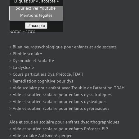
Cliquez sur « J’accepte »
pour activer Youtube
Mentions légales
J’accepte
NOTRE METIER
>
Bilan neuropsychologique pour enfants et adolescents
>
Phobie scolaire
>
Dyspraxie et Scolarité
>
La dyslexie
>
Cours particuliers Dys, Précoce, TDAH
>
Remédiation cognitive pour dys
>
Aide scolaire pour enfant avec Trouble de l’attention TDAH
>
Aide et soutien scolaire pour enfants dyscalculiques
>
Aide et soutien scolaire pour enfants dyslexiques
>
Aide et soutien scolaire pour enfants dyspraxiques
>
Aide et soutien scolaire pour enfants dysorthographiques
>
Aide et soutien scolaire pour enfants Précoces EIP
>
Aide scolaire Autisme-Asperger