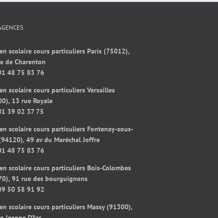
AGENCES
en scolaire cours particuliers Paris (75012),
ue de Charenton
01 48 75 83 76
en scolaire cours particuliers Versailles
0), 13 rue Royale
01 39 02 37 75
en scolaire cours particuliers Fontenay-sous-
(94120), 49 av du Maréchal Joffre
01 48 75 83 76
en scolaire cours particuliers Bois-Colombes
70), 91 rue des bourguignons
09 50 58 91 92
en scolaire cours particuliers Massy (91300),
e Jeanne D’Arc