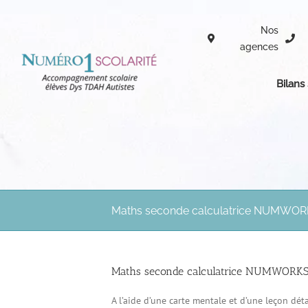
Passer
au
Nos
contenu
agences
Bilans
Maths seconde calculatrice NUMWO
Maths seconde calculatrice NUMWORK
A l’aide d’une carte mentale et d’une leçon dét