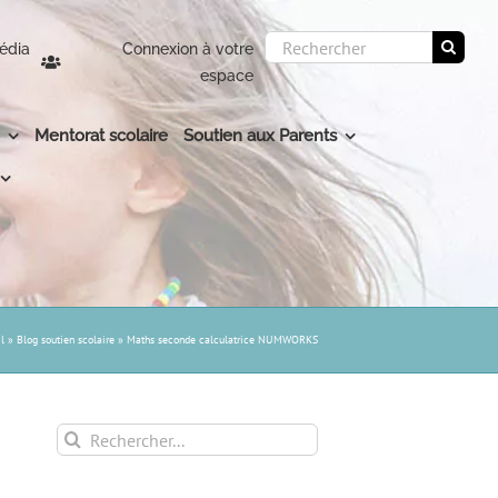
Rechercher:
édia
Connexion à votre
espace
Mentorat scolaire
Soutien aux Parents
l
»
Blog soutien scolaire
»
Maths seconde calculatrice NUMWORKS
Rechercher: