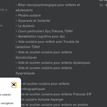
>
Bilan neuropsychologique pour enfants et
Tél :
iée à
adolescents
>
Phobie scolaire
>
Dyspraxie et Scolarité
ne.
>
La dyslexie
>
Cours particuliers Dys, Précoce, TDAH
>
Remédiation cognitive pour dys
>
Aide scolaire pour enfant avec Trouble de
l’attention TDAH
>
Aide et soutien scolaire pour enfants
dyscalculiques
>
Aide et soutien scolaire pour enfants dyslexiques
>
Aide et soutien scolaire pour enfants
dyspraxiques
>
Aide et soutien scolaire pour enfants
dysorthographiques
>
Aide et soutien scolaire pour enfants Précoces EIP
es cookies
>
Aide scolaire Autisme-Asperger
 navigation
>
Aide et soutien scolaire pour enfants en phobie