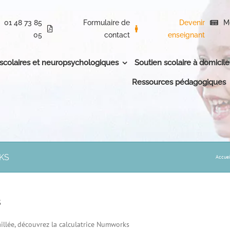
01 48 73 85
Formulaire de
Devenir
M
05
contact
enseignant
 scolaires et neuropsychologiques
Soutien scolaire à domicile
Ressources pédagogiques
RKS
Accuei
S
aillée, découvrez la calculatrice Numworks