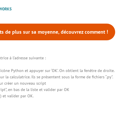
MWORKS
nts de plus sur sa moyenne, découvrez comment !
trice à l’adresse suivante :
icône Python et appuyer sur ‘OK’. On obtient la fenêtre de droite.
r la calculatrice. Ils se présentent sous la forme de fichiers “.py”.
our créer un nouveau script
ipt”, en bas de la liste et valider par OK
) et valider par OK.