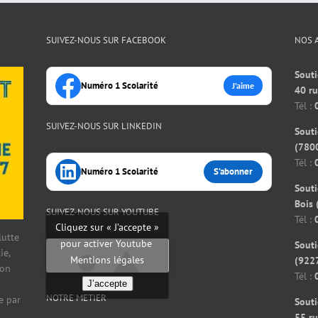
SUIVEZ-NOUS SUR FACEBOOK
NOS 
Souti
Numéro 1 Scolarité
J’aime
40 r
Tél :
SUIVEZ-NOUS SUR LINKEDIN
Souti
(7800
Tél :
Numéro 1 Scolarité
S’abonner
Souti
Bois 
SUIVEZ-NOUS SUR YOUTUBE
Tél :
Cliquez sur « J’accepte »
 lutte
pour activer Youtube
Souti
ie,
Mentions légales
(922
ion
Tél :
J’accepte
NOTRE METIER
e par
Souti
55 ru