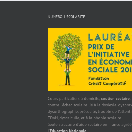
NUMERO 1 SCOLARITE
Cours particuliers à domicile,
soutien scolaire
,
contre l’échec scolaire lié à la dyslexie, dysprax
dysorthographie, précocité, trouble de l’attent
TDAH, dyscalculie, et à la phobie scolaire.
Seule structure d’aide scolaire en France agréé
l’
Education Nationale
.