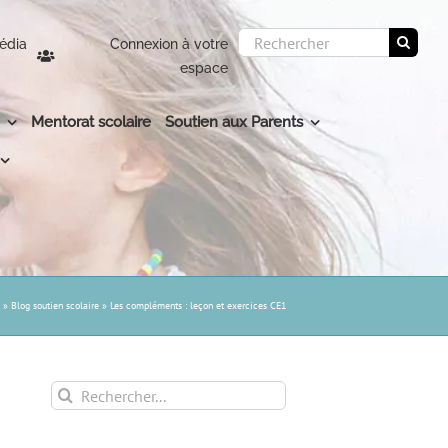
Rechercher:
édia
Connexion à votre
espace
Mentorat scolaire
Soutien aux Parents
»
Blog soutien scolaire
»
Les compléments : leçon et exercices CE1
Rechercher: