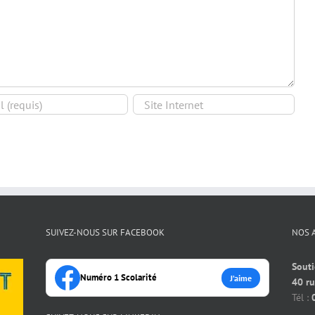
SUIVEZ-NOUS SUR FACEBOOK
NOS 
Souti
Numéro 1 Scolarité
J’aime
40 r
Tél :