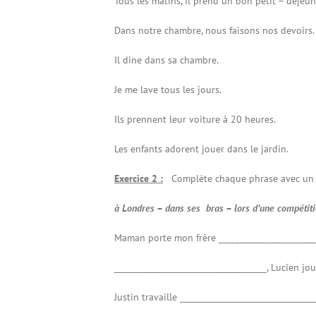
Tous les matins, il prend un bon petit – déjeun
Dans notre chambre, nous faisons nos devoirs.
Il dîne dans sa chambre.
Je me lave tous les jours.
Ils prennent leur voiture à 20 heures.
Les enfants adorent jouer dans le jardin.
Exercice 2 :
Complète chaque phrase avec un 
à Londres
– dans ses bras –
lors d’une compétit
Maman porte mon frère _______________________
____________________________________, Lucien jou
Justin travaille ________________________________