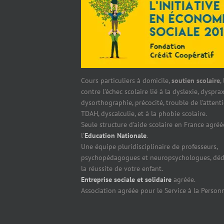
Cours particuliers à domicile,
soutien scolaire
,
contre l’échec scolaire lié à la dyslexie, dysprax
dysorthographie, précocité, trouble de l’attent
TDAH, dyscalculie, et à la phobie scolaire.
Seule structure d’aide scolaire en France agréé
l’
Education Nationale
.
Une équipe pluridisciplinaire de professeurs,
psychopédagogues et neuropsychologues, déd
la réussite de votre enfant.
Entreprise sociale et solidaire
agréée.
Association agréée pour le Service à la Person