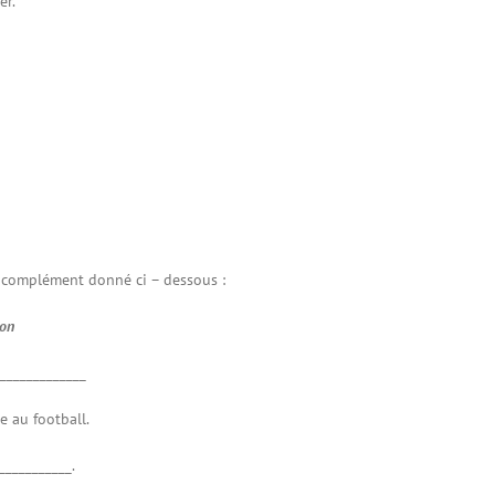
er.
complément donné ci – dessous :
ion
_____________
e au football.
___________.