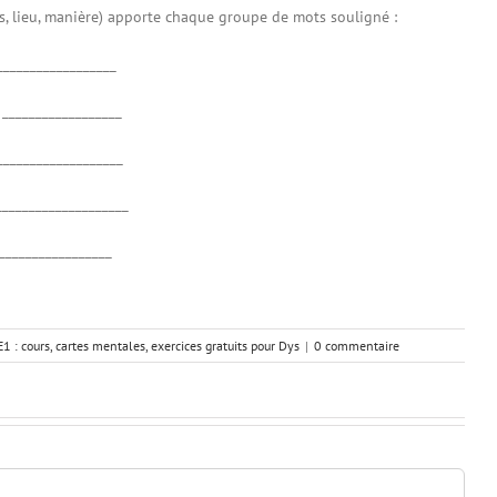
s, lieu, manière) apporte chaque groupe de mots souligné :
__________________
 __________________
___________________
_____________________
__________________
1 : cours, cartes mentales, exercices gratuits pour Dys
|
0 commentaire