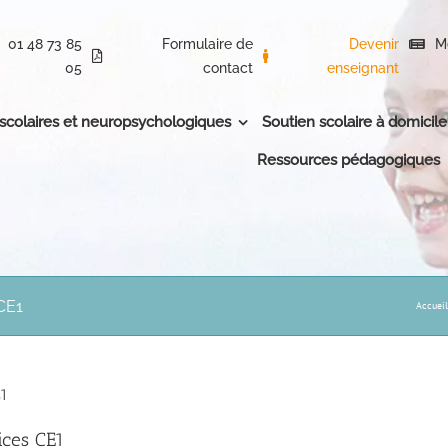
01 48 73 85
Formulaire de
Devenir
M
05
contact
enseignant
 scolaires et neuropsychologiques
Soutien scolaire à domicile
Ressources pédagogiques
CE1
Accueil
E1
ices CE1