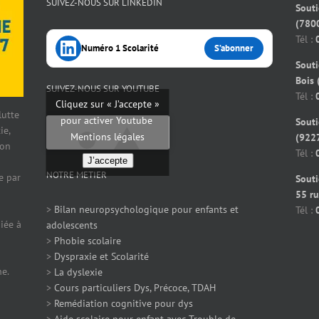
SUIVEZ-NOUS SUR LINKEDIN
Souti
(7800
Tél :
Numéro 1 Scolarité
S’abonner
Souti
Bois 
SUIVEZ-NOUS SUR YOUTUBE
Tél :
Cliquez sur « J’accepte »
 lutte
pour activer Youtube
Souti
ie,
Mentions légales
(922
ion
Tél :
J’accepte
NOTRE METIER
e par
Souti
55 ru
>
Bilan neuropsychologique pour enfants et
Tél :
iée à
adolescents
>
Phobie scolaire
>
Dyspraxie et Scolarité
ne.
>
La dyslexie
>
Cours particuliers Dys, Précoce, TDAH
>
Remédiation cognitive pour dys