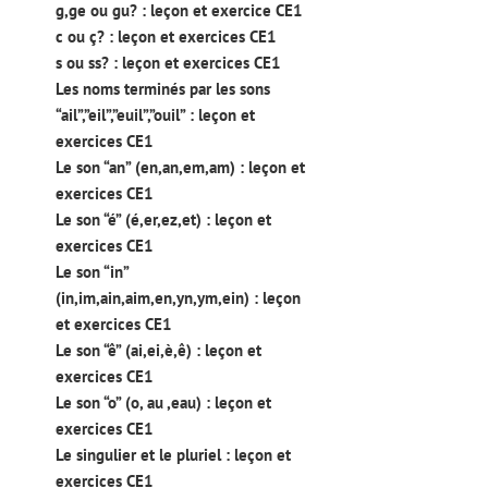
g,ge ou gu? : leçon et exercice CE1
c ou ç? : leçon et exercices CE1
s ou ss? : leçon et exercices CE1
Les noms terminés par les sons
“ail”,”eil”,”euil”,”ouil” : leçon et
exercices CE1
Le son “an” (en,an,em,am) : leçon et
exercices CE1
Le son “é” (é,er,ez,et) : leçon et
exercices CE1
Le son “in”
(in,im,ain,aim,en,yn,ym,ein) : leçon
et exercices CE1
Le son “ê” (ai,ei,è,ê) : leçon et
exercices CE1
Le son “o” (o, au ,eau) : leçon et
exercices CE1
Le singulier et le pluriel : leçon et
exercices CE1