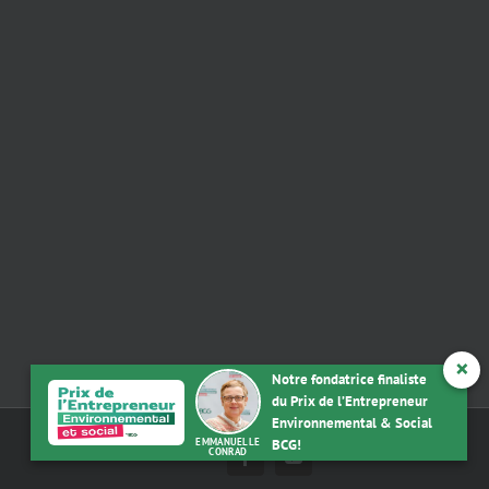
×
Notre fondatrice finaliste
du Prix de l’Entrepreneur
Environnemental & Social
EMMANUELLE
BCG!
CONRAD
Facebook
YouTube