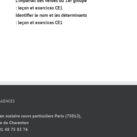
L’imparfait des verbes du 1er groupe
: leçon et exercices CE1
Identifier le nom et les déterminants
: leçon et exercices CE1
AGENCES
en scolaire cours particuliers Paris (75012),
ue de Charenton
01 48 75 83 76