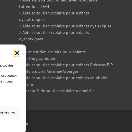
>
Aide scolaire pour enfant avec Trouble de
l’attention TDAH
>
Aide et soutien scolaire pour enfants
dyscalculiques
>
Aide et soutien scolaire pour enfants dyslexiques
>
Aide et soutien scolaire pour enfants
dyspraxiques
>
Aide et soutien scolaire pour enfants
dysorthographiques
>
Aide et soutien scolaire pour enfants Précoces EIP
es cookies
>
Aide scolaire Autisme-Asperger
 navigation
>
Aide et soutien scolaire pour enfants en phobie
ment peut
scolaire
>
Nos tarifs de soutien scolaire à domicile
férences
 |
Mentions légales