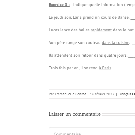
Exercice 3 :
Indique quelle information (temp
Le jeudi soir
, Lana prend un cours de danse. __
Lucas lance des balles
rapidement
dans le but.
Son père range son couteau
dans la cuisine
. _
Ils attendent son retour
dans quatre jours
. __
Trois fois par an, il se rend
à Paris
. ___________
Par
Emmanuelle Conrad
|
16 février 2022
|
Français CE
Laisser un commentaire
Commentaire