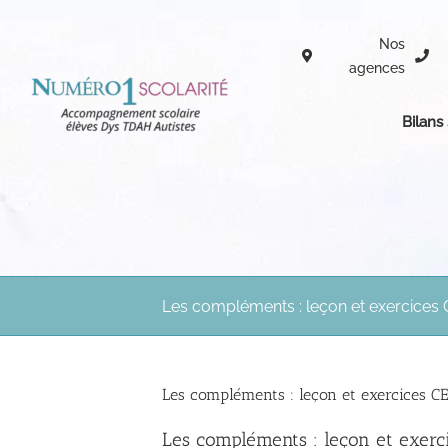
Passer
au
Nos
contenu
agences
Bilans
Les compléments : leçon et exercices 
Les compléments : leçon et exercices C
Les compléments : leçon et exerc