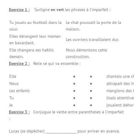
Exercice 1 :
Surligne
en vert
les phrases à l’imparfait :
Tu jouais au football dans la
Le chat poussait la porte de la
cour.
maison.
Elles dérangent leur maman
Les ouvriers travaillaient dur.
en bavardant.
Elle changera ses habits
Nous démontons cette
demain.
construction.
Exercice 2 :
Relie ce qui va ensemble :
Elle
●
●
chantais une c
Nous
●
●
attrapait des i
Les enfants
●
●
mangions des f
Tu
●
●
lisais attentiv
Je
●
●
jouaient dehor
Exercice 3 :
Conjugue le verbe entre parenthèses à l’imparfait
:
Lucas (se dépêcher) _________________ pour arriver en avance.