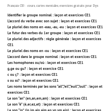
Français CE1 : cours, cartes mentales, exercices gratuits pour Dys
Identifier le groupe nominal : leçon et exercices CE1
L’accord du verbe avec son sujet : leçon et exercices CE1
Le pluriel des noms en -eau, -au, -eu : leçon et exercices CE1
Le futur des verbes du 1er groupe : leçon et exercices CE1
Le pluriel des adjectifs : règle générale : leçon et exercices
CE1
Le pluriel des noms en -ou : leçon et exercices CE1
L’accord dans le groupe nominal : leçon et exercices CE1
Les homophones ou/où : leçon et exercices CE1
g,ge ou gu? : leçon et exercice CE1
c ou ç? : leçon et exercices CE1
s ou ss? : leçon et exercices CE1
Les noms terminés par les sons “ail”,”eil”,”euil”,”ouil” : leçon et
exercices CE1
Le son “an” (en,an,em,am) : leçon et exercices CE1
Le son “é” (é,er,ez,et) : leçon et exercices CE1
Le son “in” (in,im,ain,aim,en,yn,ym,ein) : leçon et exercices