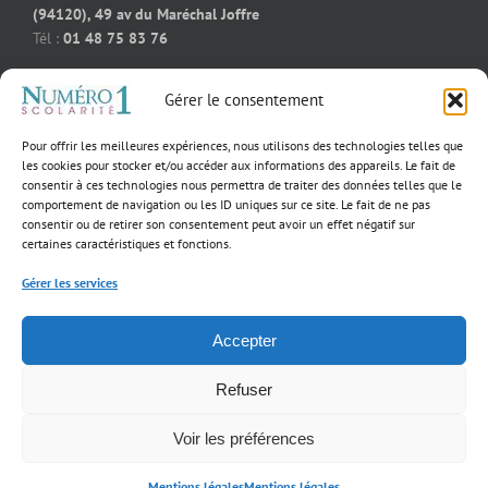
(94120), 49 av du Maréchal Joffre
Tél :
01 48 75 83 76
Soutien scolaire cours particuliers Bois-Colombes (92270), 91
Gérer le consentement
rue des bourguignons
Tél :
09 50 58 91 92
Pour offrir les meilleures expériences, nous utilisons des technologies telles que
Soutien scolaire cours particuliers Massy (91300), 55 rue
les cookies pour stocker et/ou accéder aux informations des appareils. Le fait de
consentir à ces technologies nous permettra de traiter des données telles que le
Jeanne D’Arc
comportement de navigation ou les ID uniques sur ce site. Le fait de ne pas
Tél :
01 39 02 60 23
consentir ou de retirer son consentement peut avoir un effet négatif sur
certaines caractéristiques et fonctions.
Gérer les services
×
Notre fondatrice
Accepter
parmi les 40
Copyright 2017 Numéro 1 Scolarité | Tous droits réservés |
Mentions légales
femmes
d’exception qui
incarnent
Refuser
l’excellence dans
Facebook
YouTube
leur domaine!
Voir les préférences
Mentions légales
Mentions légales