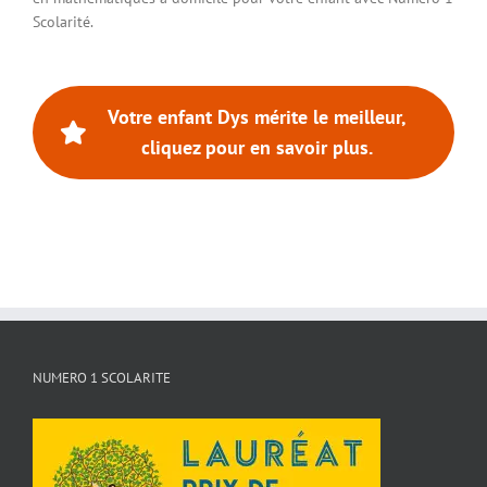
Scolarité.
Votre enfant Dys mérite le meilleur,
cliquez pour en savoir plus.
NUMERO 1 SCOLARITE