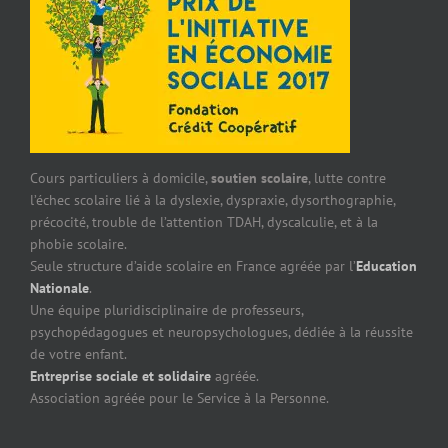
Cours particuliers à domicile,
soutien scolaire
, lutte contre
l’échec scolaire lié à la dyslexie, dyspraxie, dysorthographie,
précocité, trouble de l’attention TDAH, dyscalculie, et à la
phobie scolaire.
Seule structure d’aide scolaire en France agréée par l’
Education
Nationale
.
Une équipe pluridisciplinaire de professeurs,
psychopédagogues et neuropsychologues, dédiée à la réussite
de votre enfant.
Entreprise sociale et solidaire
agréée.
Association agréée pour le Service à la Personne.