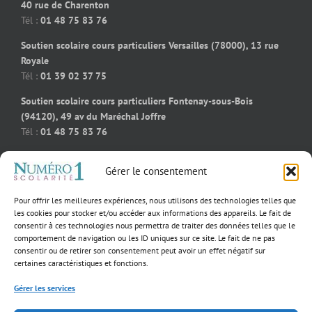
40 rue de Charenton
Tél :
01 48 75 83 76
Soutien scolaire cours particuliers Versailles (78000), 13 rue
Royale
Tél :
01 39 02 37 75
Soutien scolaire cours particuliers Fontenay-sous-Bois
(94120), 49 av du Maréchal Joffre
Tél :
01 48 75 83 76
Soutien scolaire cours particuliers Bois-Colombes (92270), 91
Gérer le consentement
rue des bourguignons
Tél :
09 50 58 91 92
Pour offrir les meilleures expériences, nous utilisons des technologies telles que
Soutien scolaire cours particuliers Massy (91300), 55 rue
les cookies pour stocker et/ou accéder aux informations des appareils. Le fait de
consentir à ces technologies nous permettra de traiter des données telles que le
Jeanne D’Arc
comportement de navigation ou les ID uniques sur ce site. Le fait de ne pas
Tél :
01 39 02 60 23
consentir ou de retirer son consentement peut avoir un effet négatif sur
certaines caractéristiques et fonctions.
Gérer les services
×