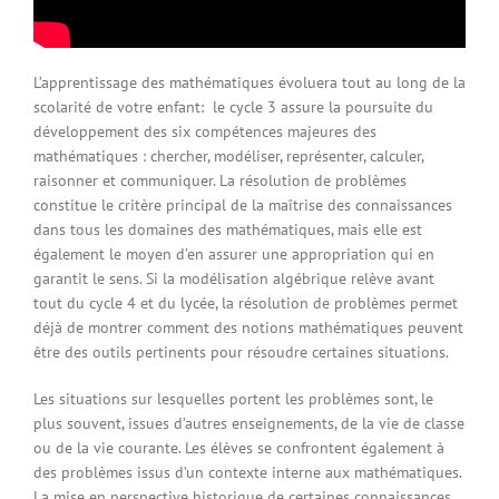
L’apprentissage des mathématiques évoluera tout au long de la
scolarité de votre enfant: le cycle 3 assure la poursuite du
développement des six compétences majeures des
mathématiques : chercher, modéliser, représenter, calculer,
raisonner et communiquer. La résolution de problèmes
constitue le critère principal de la maîtrise des connaissances
dans tous les domaines des mathématiques, mais elle est
également le moyen d’en assurer une appropriation qui en
garantit le sens. Si la modélisation algébrique relève avant
tout du cycle 4 et du lycée, la résolution de problèmes permet
déjà de montrer comment des notions mathématiques peuvent
être des outils pertinents pour résoudre certaines situations.
Les situations sur lesquelles portent les problèmes sont, le
plus souvent, issues d’autres enseignements, de la vie de classe
ou de la vie courante. Les élèves se confrontent également à
des problèmes issus d’un contexte interne aux mathématiques.
La mise en perspective historique de certaines connaissances