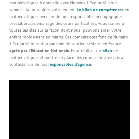
mathématiques à domicile avec Numéro 1 Scolarité, nous
sommes là pour aider votre enfant.
Le bilan de compétences
en
mathématiques avec un de nos responsables pédagogiques,
préalable au démarrage des cours particuliers, vous donnera
toutes les clés sur la façon dont nous pouvons aider votre
enfant rapidement en maths. Ces compétences font de Numéro
1 Scolarité le seul organisme de soutien scolaire en France
agréé par l’Education Nationale
. Pour réaliser un
bilan
de
mathématiques et mettre en place des cours, n’hésitez pas à
contacter un de nos
responsables d’agence
.