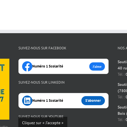
SUIVEZ-NOUS SUR FACEBOOK
NOS 
Souti
Numéro 1 Scolarité
J’aime
40 r
Tél :
SUIVEZ-NOUS SUR LINKEDIN
Souti
(7800
Tél :
Numéro 1 Scolarité
S’abonner
Souti
Bois 
SUIVEZ-NOUS SUR YOUTUBE
Tél :
Cliquez sur « J’accepte »
 lutte