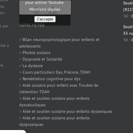
pour activer Youtube
Souti
ie,
Mentions légales
(922
ion
Tél :
J’accepte
NOTRE METIER
e par
Souti
55 ru
>
Bilan neuropsychologique pour enfants et
Tél :
iée à
adolescents
>
Phobie scolaire
>
Dyspraxie et Scolarité
ne.
>
La dyslexie
>
Cours particuliers Dys, Précoce, TDAH
>
Remédiation cognitive pour dys
>
Aide scolaire pour enfant avec Trouble de
l’attention TDAH
>
Aide et soutien scolaire pour enfants
dyscalculiques
>
Aide et soutien scolaire pour enfants dyslexiques
>
Aide et soutien scolaire pour enfants
dyspraxiques
>