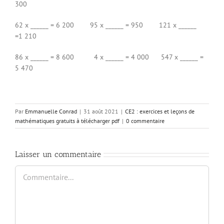
300
62 x ______ = 6 200 95 x ______ = 950 121 x ______
=1 210
86 x ______ = 8 600 4 x ______ = 4 000 547 x ______ =
5 470
Par
Emmanuelle Conrad
|
31 août 2021
|
CE2 : exercices et leçons de
mathématiques gratuits à télécharger pdf
|
0 commentaire
Laisser un commentaire
Commentaire