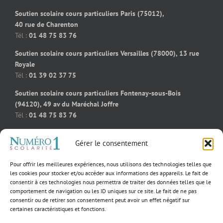
Soutien scolaire cours particuliers Paris (75012),
40 rue de Charenton
Tél :
01 48 75 83 76
Soutien scolaire cours particuliers Versailles (78000), 13 rue
Royale
Tél :
01 39 02 37 75
Soutien scolaire cours particuliers Fontenay-sous-Bois
(94120), 49 av du Maréchal Joffre
Tél :
01 48 75 83 76
Soutien scolaire cours particuliers Bois-Colombes (92270), 91
Gérer le consentement
rue des bourguignons
Tél :
09 50 58 91 92
Pour offrir les meilleures expériences, nous utilisons des technologies telles que
Soutien scolaire cours particuliers Massy (91300), 55 rue
les cookies pour stocker et/ou accéder aux informations des appareils. Le fait de
consentir à ces technologies nous permettra de traiter des données telles que le
Jeanne D’Arc
comportement de navigation ou les ID uniques sur ce site. Le fait de ne pas
Tél :
01 39 02 60 23
consentir ou de retirer son consentement peut avoir un effet négatif sur
certaines caractéristiques et fonctions.