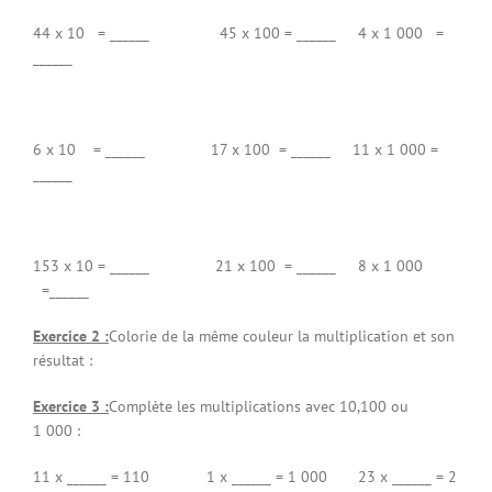
44 x 10 = ______ 45 x 100 = ______ 4 x 1 000 =
______
6 x 10 = ______ 17 x 100 = ______ 11 x 1 000 =
______
153 x 10 = ______ 21 x 100 = ______ 8 x 1 000
=______
Exercice 2 :
Colorie de la même couleur la multiplication et son
résultat :
Exercice 3 :
Complète les multiplications avec 10,100 ou
1 000 :
11 x ______ = 110 1 x ______ = 1 000 23 x ______ = 2