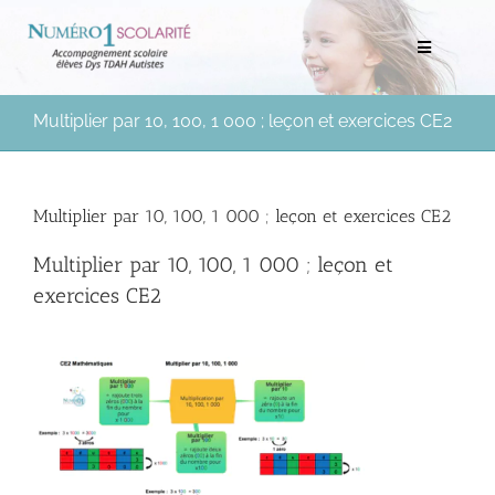
Passer
au
Toggle
contenu
Navigation
Rechercher:
Multiplier par 10, 100, 1 000 ; leçon et exercices CE2
Bilans scolaires et neuropsychologiques
Multiplier par 10, 100, 1 000 ; leçon et exercices CE2
Soutien scolaire à domicile
Multiplier par 10, 100, 1 000 ; leçon et
exercices CE2
Mentorat scolaire
Soutien aux Parents
Ressources pédagogiques
Médias