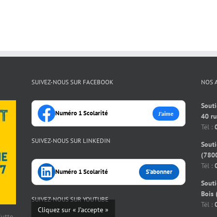
SUIVEZ-NOUS SUR FACEBOOK
NOS 
Souti
Numéro 1 Scolarité
J’aime
40 r
Tél :
SUIVEZ-NOUS SUR LINKEDIN
Souti
(7800
Tél :
Numéro 1 Scolarité
S’abonner
Souti
Bois 
SUIVEZ-NOUS SUR YOUTUBE
Tél :
Cliquez sur « J’accepte »
 lutte