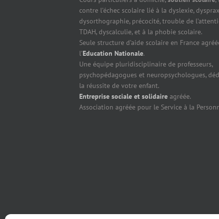
contre l’échec scolaire lié à la dyslexie, dysprax
dysorthographie, précocité, trouble de l’attent
TDAH, dyscalculie, et à la phobie scolaire.
Seule structure d’aide scolaire en France agréé
l’
Education Nationale
.
Une équipe pluridisciplinaire de professeurs,
psychopédagogues et neuropsychologues, déd
la réussite de votre enfant.
Entreprise sociale et solidaire
agréée.
Association agréée pour le Service à la Person