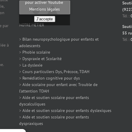
pour activer Youtube
Souti
ie,
Mentions légales
(922
ion
Tél :
J’accepte
NOTRE METIER
e par
Souti
55 ru
>
Bilan neuropsychologique pour enfants et
Tél :
iée à
adolescents
>
Phobie scolaire
>
Dyspraxie et Scolarité
ne.
>
La dyslexie
>
Cours particuliers Dys, Précoce, TDAH
>
Remédiation cognitive pour dys
>
Aide scolaire pour enfant avec Trouble de
l’attention TDAH
>
Aide et soutien scolaire pour enfants
dyscalculiques
>
Aide et soutien scolaire pour enfants dyslexiques
>
Aide et soutien scolaire pour enfants
dyspraxiques
>