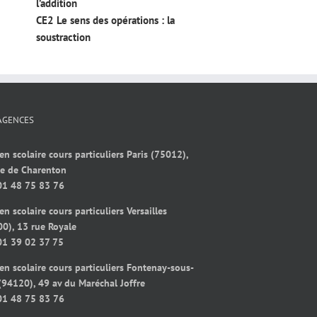
l’addition
CE2 Le sens des opérations : la
soustraction
AGENCES
en scolaire cours particuliers Paris (75012),
ue de Charenton
01 48 75 83 76
en scolaire cours particuliers Versailles
0), 13 rue Royale
01 39 02 37 75
en scolaire cours particuliers Fontenay-sous-
(94120), 49 av du Maréchal Joffre
01 48 75 83 76