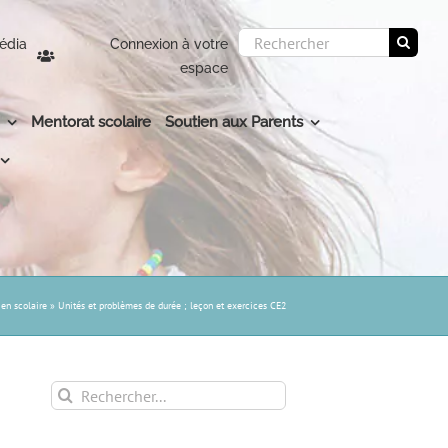
Rechercher:
édia
Connexion à votre
espace
Mentorat scolaire
Soutien aux Parents
ien scolaire
»
Unités et problèmes de durée ; leçon et exercices CE2
Rechercher: