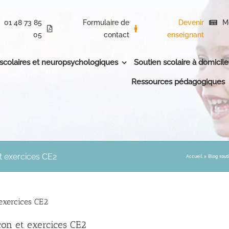
01 48 73 85
Formulaire de
Devenir
M
05
contact
enseignant
 scolaires et neuropsychologiques
Soutien scolaire à domicile
Ressources pédagogiques
t exercices CE2
Accueil
»
Blog sout
 exercices CE2
çon et exercices CE2