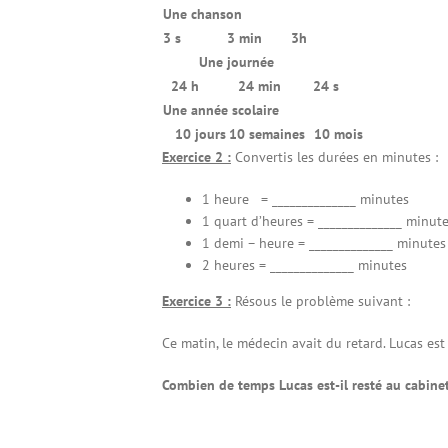
Une chanson
3 s
3 min
3h
Une journée
24 h
24 min
24 s
Une année scolaire
10 jours
10 semaines
10 mois
Exercice 2 :
Convertis les durées en minutes :
1 heure = ______________ minutes
1 quart d’heures = ______________ minut
1 demi – heure = ______________ minutes
2 heures = ______________ minutes
Exercice 3 :
Résous le problème suivant :
Ce matin, le médecin avait du retard. Lucas est 
Combien de temps Lucas est-il resté au cabine