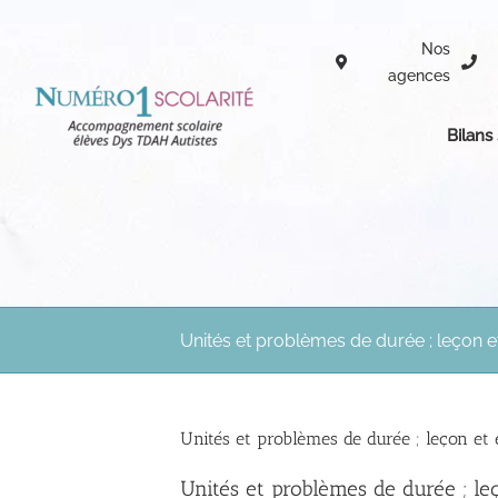
Passer
au
Nos
contenu
agences
Bilans
Unités et problèmes de durée ; leçon e
Unités et problèmes de durée ; leçon et
Unités et problèmes de durée ; le