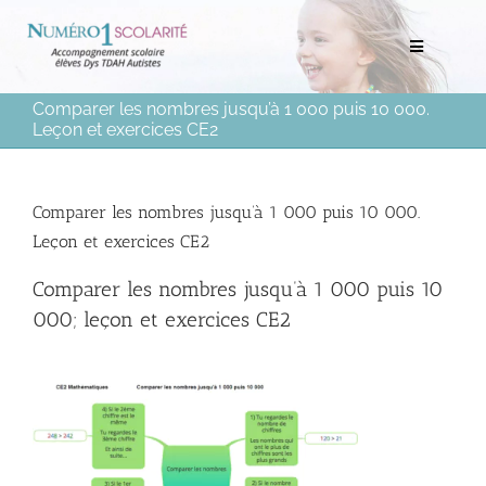
Passer
au
Toggle
contenu
Navigation
Comparer les nombres jusqu’à 1 000 puis 10 000.
Rechercher:
Leçon et exercices CE2
Bilans scolaires et neuropsychologiques
Comparer les nombres jusqu’à 1 000 puis 10 000.
Leçon et exercices CE2
Soutien scolaire à domicile
Comparer les nombres jusqu’à 1 000 puis 10
Mentorat scolaire
000; leçon et exercices CE2
Soutien aux Parents
Ressources pédagogiques
Médias