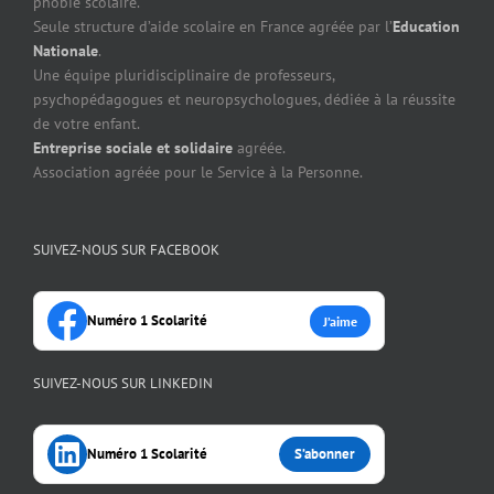
phobie scolaire.
Seule structure d’aide scolaire en France agréée par l’
Education
Nationale
.
Une équipe pluridisciplinaire de professeurs,
psychopédagogues et neuropsychologues, dédiée à la réussite
de votre enfant.
Entreprise sociale et solidaire
agréée.
Association agréée pour le Service à la Personne.
SUIVEZ-NOUS SUR FACEBOOK
Numéro 1 Scolarité
J’aime
SUIVEZ-NOUS SUR LINKEDIN
Numéro 1 Scolarité
S’abonner