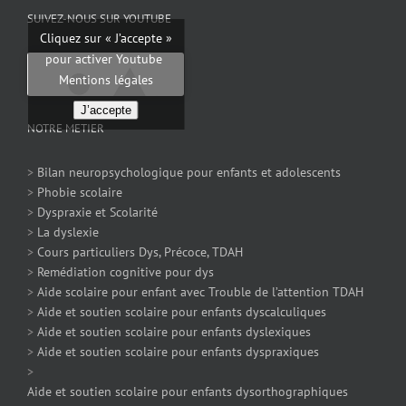
SUIVEZ-NOUS SUR YOUTUBE
Cliquez sur « J’accepte »
pour activer Youtube
Mentions légales
J’accepte
NOTRE METIER
>
Bilan neuropsychologique pour enfants et adolescents
>
Phobie scolaire
>
Dyspraxie et Scolarité
>
La dyslexie
>
Cours particuliers Dys, Précoce, TDAH
>
Remédiation cognitive pour dys
>
Aide scolaire pour enfant avec Trouble de l’attention TDAH
>
Aide et soutien scolaire pour enfants dyscalculiques
>
Aide et soutien scolaire pour enfants dyslexiques
>
Aide et soutien scolaire pour enfants dyspraxiques
>
Aide et soutien scolaire pour enfants dysorthographiques