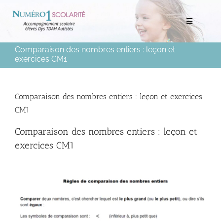
Passer
au
Toggle
contenu
Navigation
Comparaison des nombres entiers : leçon et
Rechercher:
exercices CM1
Bilans scolaires et neuropsychologiques
Comparaison des nombres entiers : leçon et exercices
CM1
Soutien scolaire à domicile
Comparaison des nombres entiers : leçon et
Mentorat scolaire
exercices CM1
Soutien aux Parents
Ressources pédagogiques
Médias