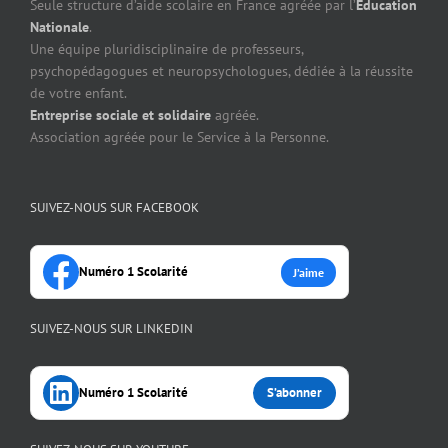
Seule structure d’aide scolaire en France agréée par l’
Education
Nationale
.
Une équipe pluridisciplinaire de professeurs,
psychopédagogues et neuropsychologues, dédiée à la réussite
de votre enfant.
Entreprise sociale et solidaire
agréée.
Association agréée pour le Service à la Personne.
SUIVEZ-NOUS SUR FACEBOOK
Numéro 1 Scolarité
J’aime
SUIVEZ-NOUS SUR LINKEDIN
Numéro 1 Scolarité
S’abonner