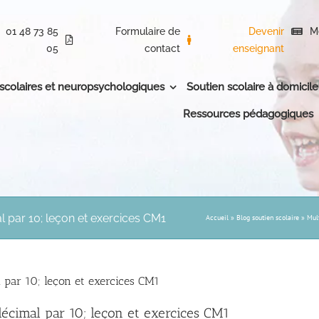
01 48 73 85
Formulaire de
Devenir
M
05
contact
enseignant
 scolaires et neuropsychologiques
Soutien scolaire à domicile
Ressources pédagogiques
l par 10; leçon et exercices CM1
Accueil
»
Blog soutien scolaire
»
Mul
 par 10; leçon et exercices CM1
décimal par 10; leçon et exercices CM1