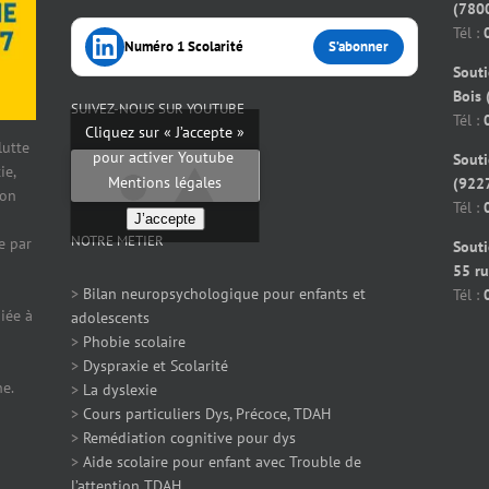
(7800
Tél :
Numéro 1 Scolarité
S’abonner
Souti
Bois 
SUIVEZ-NOUS SUR YOUTUBE
Tél :
Cliquez sur « J’accepte »
 lutte
pour activer Youtube
Souti
ie,
Mentions légales
(922
ion
Tél :
J’accepte
NOTRE METIER
e par
Souti
55 ru
>
Bilan neuropsychologique pour enfants et
Tél :
iée à
adolescents
>
Phobie scolaire
>
Dyspraxie et Scolarité
ne.
>
La dyslexie
>
Cours particuliers Dys, Précoce, TDAH
>
Remédiation cognitive pour dys
>
Aide scolaire pour enfant avec Trouble de
l’attention TDAH