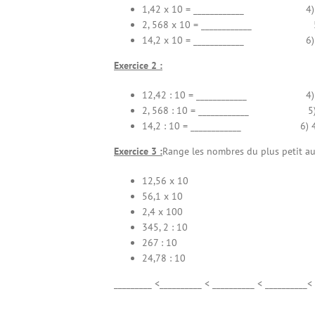
1,42 x 10 = ____________ 4) 657,
2, 568 x 10 = ____________ 5) 
14,2 x 10 = ____________ 6) 452
Exercice 2 :
12,42 : 10 = ____________ 4) 657,
2, 568 : 10 = ____________ 5) 3
14,2 : 10 = ____________ 6) 452,
Exercice 3 :
Range les nombres du plus petit au
12,56 x 10
56,1 x 10
2,4 x 100
345, 2 : 10
267 : 10
24,78 : 10
_________ <__________ < __________ < __________<