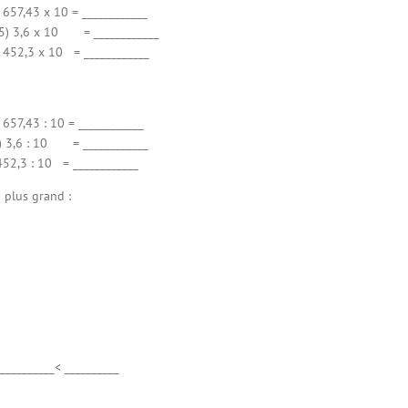
43 x 10 = ____________
3,6 x 10 = ____________
,3 x 10 = ____________
43 : 10 = ____________
,6 : 10 = ____________
3 : 10 = ____________
 plus grand :
 __________< __________