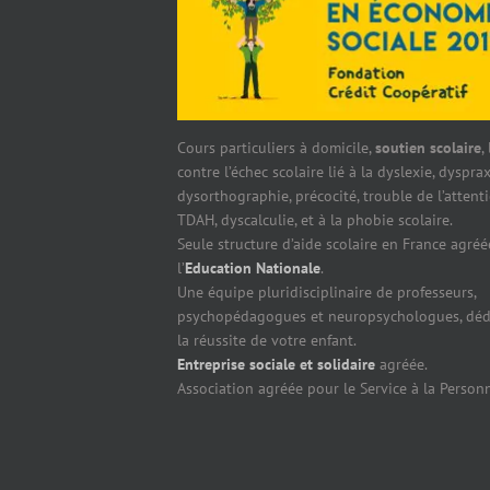
Cours particuliers à domicile,
soutien scolaire
,
contre l’échec scolaire lié à la dyslexie, dysprax
dysorthographie, précocité, trouble de l’attent
TDAH, dyscalculie, et à la phobie scolaire.
Seule structure d’aide scolaire en France agréé
l’
Education Nationale
.
Une équipe pluridisciplinaire de professeurs,
psychopédagogues et neuropsychologues, déd
la réussite de votre enfant.
Entreprise sociale et solidaire
agréée.
Association agréée pour le Service à la Person