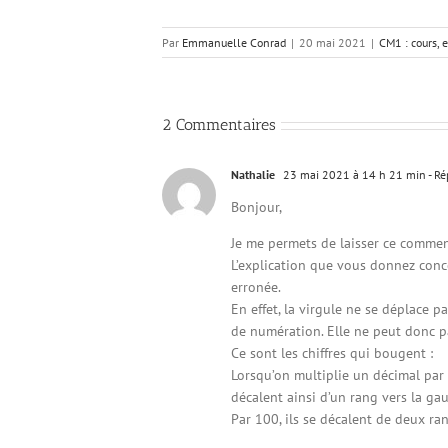
Par
Emmanuelle Conrad
|
20 mai 2021
|
CM1 : cours, 
2 Commentaires
Nathalie
23 mai 2021 à 14 h 21 min
- Ré
Bonjour,
Je me permets de laisser ce commen
L’explication que vous donnez conce
erronée.
En effet, la virgule ne se déplace p
de numération. Elle ne peut donc p
Ce sont les chiffres qui bougent :
Lorsqu’on multiplie un décimal par 
décalent ainsi d’un rang vers la ga
Par 100, ils se décalent de deux ran