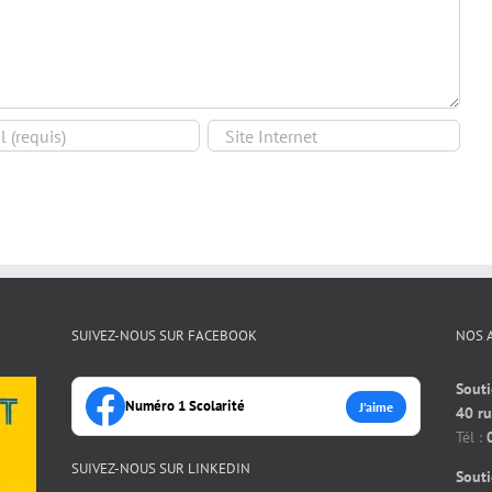
SUIVEZ-NOUS SUR FACEBOOK
NOS 
Souti
Numéro 1 Scolarité
J’aime
40 r
Tél :
SUIVEZ-NOUS SUR LINKEDIN
Souti