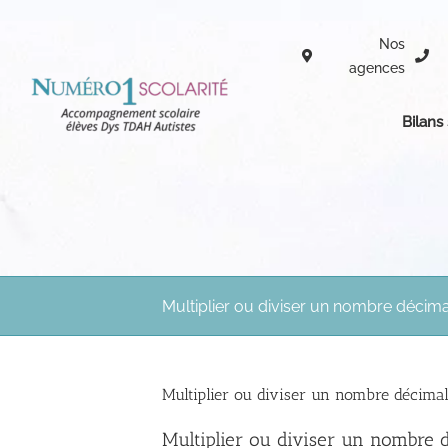
Passer
au
Nos
contenu
agences
Bilans
Multiplier ou diviser un nombre décima
Multiplier ou diviser un nombre décimal
Multiplier ou diviser un nombre 