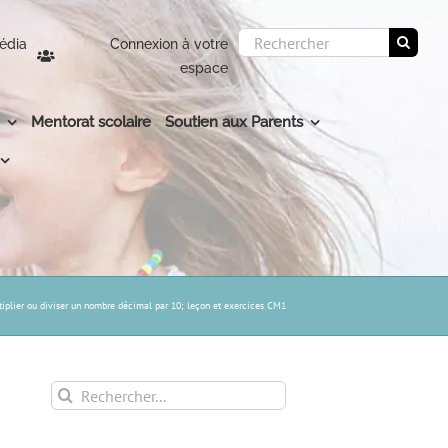
Rechercher:
édia
Connexion à votre
espace
Mentorat scolaire
Soutien aux Parents
tiplier ou diviser un nombre décimal par 10; leçon et exercices CM1
Rechercher: