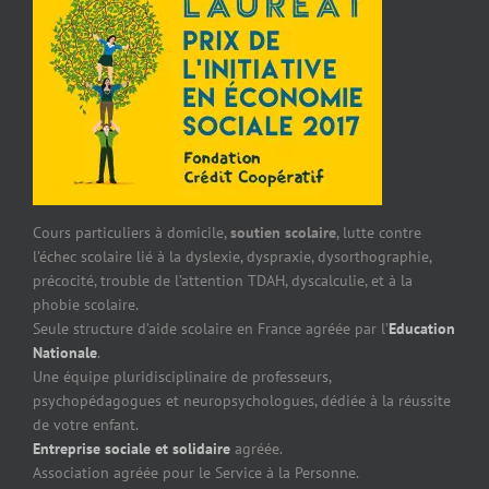
Cours particuliers à domicile,
soutien scolaire
, lutte contre
l’échec scolaire lié à la dyslexie, dyspraxie, dysorthographie,
précocité, trouble de l’attention TDAH, dyscalculie, et à la
phobie scolaire.
Seule structure d’aide scolaire en France agréée par l’
Education
Nationale
.
Une équipe pluridisciplinaire de professeurs,
psychopédagogues et neuropsychologues, dédiée à la réussite
de votre enfant.
Entreprise sociale et solidaire
agréée.
Association agréée pour le Service à la Personne.