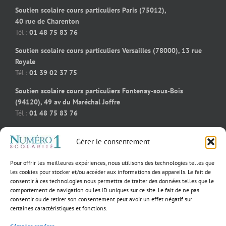
Soutien scolaire cours particuliers Paris (75012),
40 rue de Charenton
Tél :
01 48 75 83 76
Soutien scolaire cours particuliers Versailles (78000), 13 rue
Royale
Tél :
01 39 02 37 75
Soutien scolaire cours particuliers Fontenay-sous-Bois
(94120), 49 av du Maréchal Joffre
Tél :
01 48 75 83 76
Soutien scolaire cours particuliers Bois-Colombes (92270), 91
Gérer le consentement
rue des bourguignons
Tél :
09 50 58 91 92
Pour offrir les meilleures expériences, nous utilisons des technologies telles que
Soutien scolaire cours particuliers Massy (91300), 55 rue
les cookies pour stocker et/ou accéder aux informations des appareils. Le fait de
consentir à ces technologies nous permettra de traiter des données telles que le
Jeanne D’Arc
comportement de navigation ou les ID uniques sur ce site. Le fait de ne pas
Tél :
01 39 02 60 23
consentir ou de retirer son consentement peut avoir un effet négatif sur
certaines caractéristiques et fonctions.