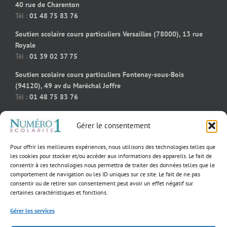
40 rue de Charenton
Tél :
01 48 75 83 76
Soutien scolaire cours particuliers Versailles (78000), 13 rue
Royale
Tél :
01 39 02 37 75
Soutien scolaire cours particuliers Fontenay-sous-Bois
(94120), 49 av du Maréchal Joffre
Tél :
01 48 75 83 76
Soutien scolaire cours particuliers Bois-Colombes (92270), 91
Gérer le consentement
rue des bourguignons
Tél :
09 50 58 91 92
Pour offrir les meilleures expériences, nous utilisons des technologies telles que
Soutien scolaire cours particuliers Massy (91300), 55 rue
les cookies pour stocker et/ou accéder aux informations des appareils. Le fait de
consentir à ces technologies nous permettra de traiter des données telles que le
Jeanne D’Arc
comportement de navigation ou les ID uniques sur ce site. Le fait de ne pas
Tél :
01 39 02 60 23
consentir ou de retirer son consentement peut avoir un effet négatif sur
certaines caractéristiques et fonctions.
Gérer les services