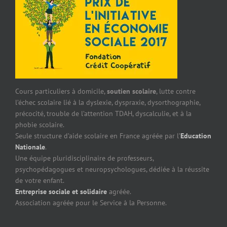
Cours particuliers à domicile,
soutien scolaire
, lutte contre
l’échec scolaire lié à la dyslexie, dyspraxie, dysorthographie,
précocité, trouble de l’attention TDAH, dyscalculie, et à la
phobie scolaire.
Seule structure d’aide scolaire en France agréée par l’
Education
Nationale
.
Une équipe pluridisciplinaire de professeurs,
psychopédagogues et neuropsychologues, dédiée à la réussite
de votre enfant.
Entreprise sociale et solidaire
agréée.
Association agréée pour le Service à la Personne.