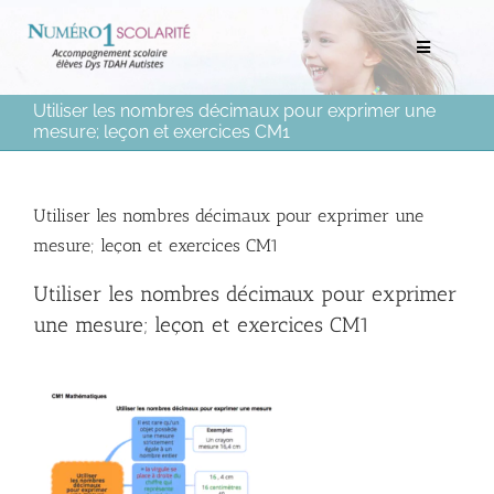
Passer
au
Toggle
contenu
Navigation
Utiliser les nombres décimaux pour exprimer une
Rechercher:
mesure; leçon et exercices CM1
Bilans scolaires et neuropsychologiques
Utiliser les nombres décimaux pour exprimer une
mesure; leçon et exercices CM1
Soutien scolaire à domicile
Utiliser les nombres décimaux pour exprimer
Mentorat scolaire
une mesure; leçon et exercices CM1
Soutien aux Parents
Ressources pédagogiques
Médias