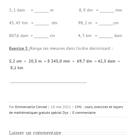
5, 1 dam = ________ m 8, 9 dm = ________ mm
45, 45 hm = ________ dm 98, 2 m = ________cm
807,6 dam = ________ cm 4, 3 km = ________ dam
Exercice 3 :
Range ces mesures dans l’ordre décroissant :
5,2 cm – 20,5 m – 8 345,0 mm – 69,7 dm – 42,5 dam –
8,1 km
__________________________________________
Par
Emmanuelle Conrad
|
18 mai 2021
|
CM1 : cours, exercices et leçons
de mathématiques gratuits spécial Dys
|
0 commentaire
Laisser un commentaire