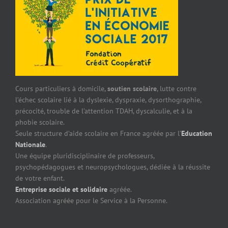
Cours particuliers à domicile,
soutien scolaire
, lutte contre
l’échec scolaire lié à la dyslexie, dyspraxie, dysorthographie,
précocité, trouble de l’attention TDAH, dyscalculie, et à la
phobie scolaire.
Seule structure d’aide scolaire en France agréée par l’
Education
Nationale
.
Une équipe pluridisciplinaire de professeurs,
psychopédagogues et neuropsychologues, dédiée à la réussite
de votre enfant.
Entreprise sociale et solidaire
agréée.
Association agréée pour le Service à la Personne.