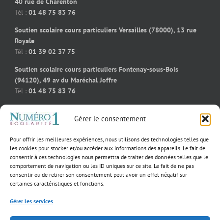
40 rue de Charenton
Tél :
01 48 75 83 76
Soutien scolaire cours particuliers Versailles (78000), 13 rue
Royale
Tél :
01 39 02 37 75
Soutien scolaire cours particuliers Fontenay-sous-Bois
(94120), 49 av du Maréchal Joffre
Tél :
01 48 75 83 76
Soutien scolaire cours particuliers Bois-Colombes (92270), 91
Gérer le consentement
rue des bourguignons
Tél :
09 50 58 91 92
Pour offrir les meilleures expériences, nous utilisons des technologies telles que
Soutien scolaire cours particuliers Massy (91300), 55 rue
les cookies pour stocker et/ou accéder aux informations des appareils. Le fait de
consentir à ces technologies nous permettra de traiter des données telles que le
Jeanne D’Arc
comportement de navigation ou les ID uniques sur ce site. Le fait de ne pas
Tél :
01 39 02 60 23
consentir ou de retirer son consentement peut avoir un effet négatif sur
certaines caractéristiques et fonctions.
Gérer les services
×