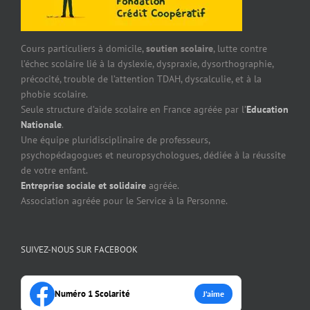
Cours particuliers à domicile,
soutien scolaire
, lutte contre
l’échec scolaire lié à la dyslexie, dyspraxie, dysorthographie,
précocité, trouble de l’attention TDAH, dyscalculie, et à la
phobie scolaire.
Seule structure d’aide scolaire en France agréée par l’
Education
Nationale
.
Une équipe pluridisciplinaire de professeurs,
psychopédagogues et neuropsychologues, dédiée à la réussite
de votre enfant.
Entreprise sociale et solidaire
agréée.
Association agréée pour le Service à la Personne.
SUIVEZ-NOUS SUR FACEBOOK
Numéro 1 Scolarité
J’aime