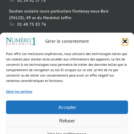
Tél :
01 39 02 37 75
Soutien scolaire cours particuliers Fontenay-sous-Bois
(94120), 49 av du Maréchal Joffre
Tél :
01 48 75 83 76
Soutien scolaire cours particuliers Bois-Colombes (92270), 91
Gérer le consentement
rue des bourguignons
Tél :
09 50 58 91 92
Pour offrir les meilleures expériences, nous utilisons des technologies telles que
Soutien scolaire cours particuliers Massy (91300), 55 rue
les cookies pour stocker et/ou accéder aux informations des appareils. Le fait de
consentir à ces technologies nous permettra de traiter des données telles que le
Jeanne D’Arc
comportement de navigation ou les ID uniques sur ce site. Le fait de ne pas
Tél :
01 39 02 60 23
consentir ou de retirer son consentement peut avoir un effet négatif sur
certaines caractéristiques et fonctions.
Gérer les services
×
Accepter
Notre fondatrice
Copyright 2017 Numéro 1 Scolarité | Tous droits réservés |
Mentions légales
finaliste du Prix
de
l’Entrepreneur
Refuser
Environnemental
Facebook
YouTube
EMMANUELLE
& Social BCG!
CONRAD