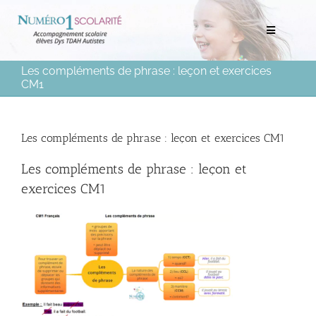
Passer
au
Toggle
contenu
Navigation
Les compléments de phrase : leçon et exercices
Rechercher:
CM1
Bilans scolaires et neuropsychologiques
Les compléments de phrase : leçon et exercices CM1
Soutien scolaire à domicile
Les compléments de phrase : leçon et
exercices CM1
Mentorat scolaire
Soutien aux Parents
Ressources pédagogiques
Médias