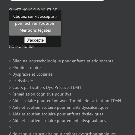
SUIVEZ-NOUS SUR YOUTUBE
Cliquez sur « J’accepte »
pour activer Youtube
Mentions légales
J’accepte
NOTRE METIER
>
Bilan neuropsychologique pour enfants et adolescents
>
Phobie scolaire
>
Dyspraxie et Scolarité
>
La dyslexie
>
Cours particuliers Dys, Précoce, TDAH
>
Remédiation cognitive pour dys
>
Aide scolaire pour enfant avec Trouble de l’attention TDAH
>
Aide et soutien scolaire pour enfants dyscalculiques
>
Aide et soutien scolaire pour enfants dyslexiques
>
Aide et soutien scolaire pour enfants dyspraxiques
>
Aide et soutien scolaire pour enfants dysorthographiques