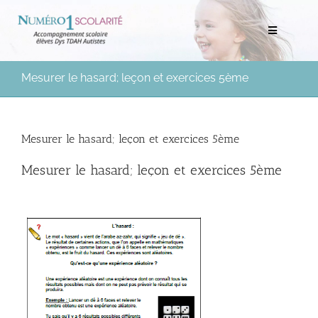
Passer
au
Toggle
contenu
Navigation
Rechercher:
Mesurer le hasard; leçon et exercices 5ème
Bilans scolaires et neuropsychologiques
Mesurer le hasard; leçon et exercices 5ème
Soutien scolaire à domicile
Mesurer le hasard; leçon et exercices 5ème
Mentorat scolaire
Soutien aux Parents
Ressources pédagogiques
Médias