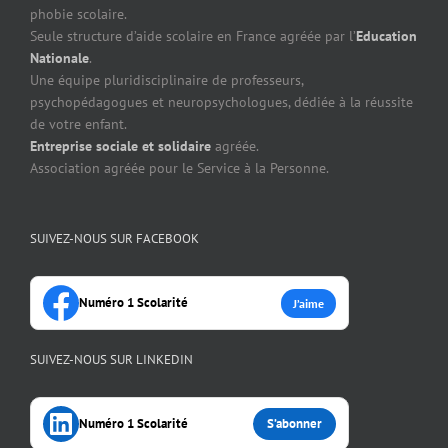
phobie scolaire.
Seule structure d’aide scolaire en France agréée par l’
Education
Nationale
.
Une équipe pluridisciplinaire de professeurs,
psychopédagogues et neuropsychologues, dédiée à la réussite
de votre enfant.
Entreprise sociale et solidaire
agréée.
Association agréée pour le Service à la Personne.
SUIVEZ-NOUS SUR FACEBOOK
Numéro 1 Scolarité
J’aime
SUIVEZ-NOUS SUR LINKEDIN
Numéro 1 Scolarité
S’abonner