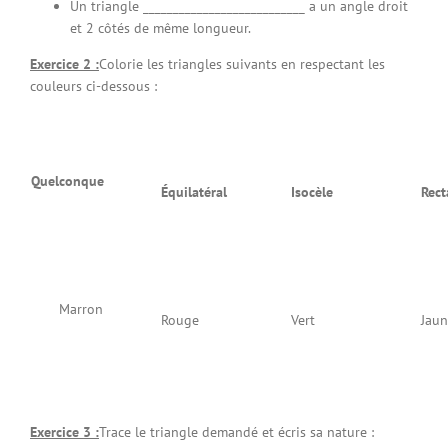
Un triangle ___________________________ a un angle droit
et 2 côtés de même longueur.
Exercice 2 :
Colorie les triangles suivants en respectant les
couleurs ci-dessous :
Quelconque
Équilatéral
Isocèle
Rect
Marron
Rouge
Vert
Jau
Exercice 3 :
Trace le triangle demandé et écris sa nature :