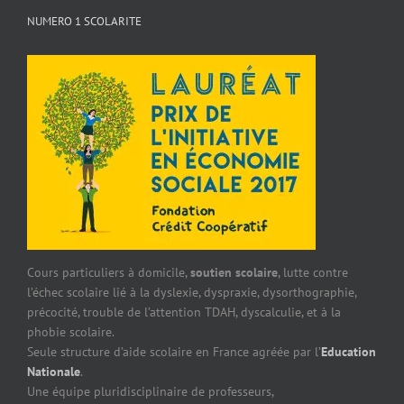
NUMERO 1 SCOLARITE
Cours particuliers à domicile,
soutien scolaire
, lutte contre
l’échec scolaire lié à la dyslexie, dyspraxie, dysorthographie,
précocité, trouble de l’attention TDAH, dyscalculie, et à la
phobie scolaire.
Seule structure d’aide scolaire en France agréée par l’
Education
Nationale
.
Une équipe pluridisciplinaire de professeurs,