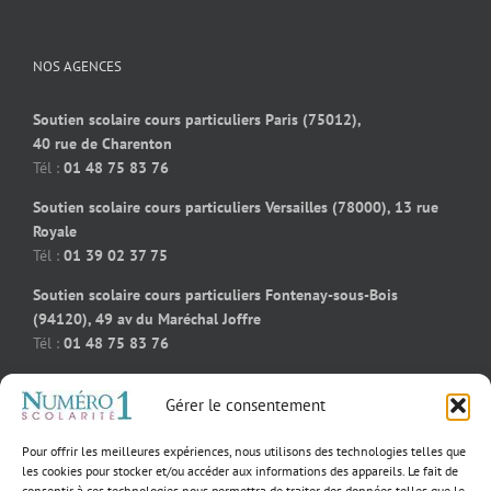
NOS AGENCES
Soutien scolaire cours particuliers Paris (75012),
40 rue de Charenton
Tél :
01 48 75 83 76
Soutien scolaire cours particuliers Versailles (78000), 13 rue
Royale
Tél :
01 39 02 37 75
Soutien scolaire cours particuliers Fontenay-sous-Bois
(94120), 49 av du Maréchal Joffre
Tél :
01 48 75 83 76
Soutien scolaire cours particuliers Bois-Colombes (92270), 91
Gérer le consentement
rue des bourguignons
Tél :
09 50 58 91 92
Pour offrir les meilleures expériences, nous utilisons des technologies telles que
Soutien scolaire cours particuliers Massy (91300), 55 rue
les cookies pour stocker et/ou accéder aux informations des appareils. Le fait de
consentir à ces technologies nous permettra de traiter des données telles que le