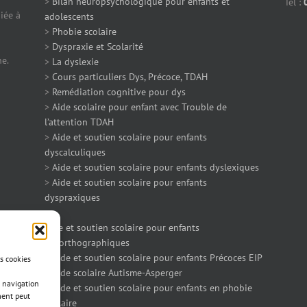
>
Bilan neuropsychologique pour enfants et
Tél :
iée à
adolescents
>
Phobie scolaire
>
Dyspraxie et Scolarité
ne.
>
La dyslexie
>
Cours particuliers Dys, Précoce, TDAH
>
Remédiation cognitive pour dys
>
Aide scolaire pour enfant avec Trouble de
l’attention TDAH
>
Aide et soutien scolaire pour enfants
dyscalculiques
>
Aide et soutien scolaire pour enfants dyslexiques
>
Aide et soutien scolaire pour enfants
dyspraxiques
>
Aide et soutien scolaire pour enfants
dysorthographiques
>
Aide et soutien scolaire pour enfants Précoces EIP
es cookies
>
Aide scolaire Autisme-Asperger
 navigation
>
Aide et soutien scolaire pour enfants en phobie
ment peut
scolaire