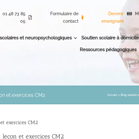
01 48 73 85
Formulaire de
Devenir
M
05
contact
enseignant
 scolaires et neuropsychologiques
Soutien scolaire à domicile
Ressources pédagogiques
çon et exercices CM2
Accueil
»
Blog soutien s
n et exercices CM2
s; leçon et exercices CM2