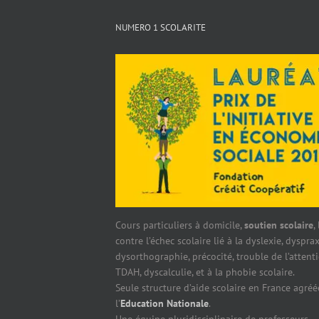
NUMERO 1 SCOLARITE
Cours particuliers à domicile,
soutien scolaire
,
contre l’échec scolaire lié à la dyslexie, dysprax
dysorthographie, précocité, trouble de l’attent
TDAH, dyscalculie, et à la phobie scolaire.
Seule structure d’aide scolaire en France agréé
l’
Education Nationale
.