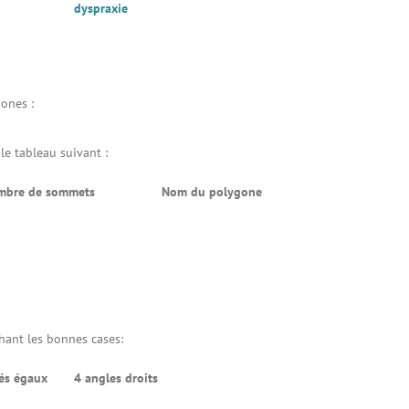
dyspraxie
ones :
le tableau suivant :
mbre de sommets
Nom du polygone
hant les bonnes cases:
és égaux
4 angles droits