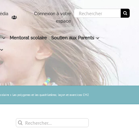
Rechercher:
édia
Connexion à votre
espace
Mentorat scolaire
Soutien aux Parents
colaire
»
Les polygones et les quadrilatères; leçon et exercices CM2
Rechercher: