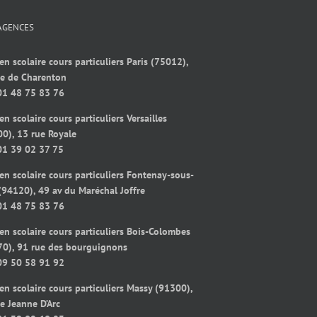
AGENCES
en scolaire cours particuliers Paris (75012),
ue de Charenton
01 48 75 83 76
en scolaire cours particuliers Versailles
0), 13 rue Royale
01 39 02 37 75
en scolaire cours particuliers Fontenay-sous-
(94120), 49 av du Maréchal Joffre
01 48 75 83 76
en scolaire cours particuliers Bois-Colombes
70), 91 rue des bourguignons
09 50 58 91 92
en scolaire cours particuliers Massy (91300),
e Jeanne D’Arc