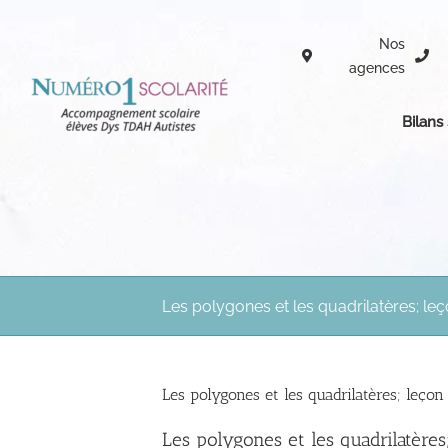
Passer
au
Nos
contenu
agences
Bilans
Les polygones et les quadrilatères; le
Les polygones et les quadrilatères; leço
Les polygones et les quadrilatère