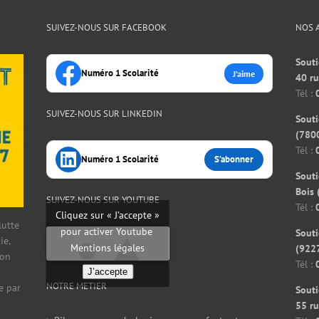
SUIVEZ-NOUS SUR FACEBOOK
NOS 
Souti
Numéro 1 Scolarité
J’aime
40 r
Tél :
SUIVEZ-NOUS SUR LINKEDIN
Souti
(7800
Tél :
Numéro 1 Scolarité
S’abonner
Souti
Bois 
SUIVEZ-NOUS SUR YOUTUBE
Tél :
Cliquez sur « J’accepte »
 lutte
pour activer Youtube
Souti
ie,
Mentions légales
(922
ion
Tél :
J’accepte
NOTRE METIER
e par
Souti
55 ru