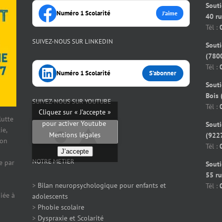
Souti
Numéro 1 Scolarité
J’aime
40 r
Tél :
SUIVEZ-NOUS SUR LINKEDIN
Souti
(7800
Tél :
Numéro 1 Scolarité
S’abonner
Souti
Bois 
SUIVEZ-NOUS SUR YOUTUBE
Tél :
Cliquez sur « J’accepte »
 lutte
pour activer Youtube
Souti
ie,
Mentions légales
(922
ion
Tél :
J’accepte
NOTRE METIER
e par
Souti
55 ru
>
Bilan neuropsychologique pour enfants et
Tél :
iée à
adolescents
>
Phobie scolaire
>
Dyspraxie et Scolarité