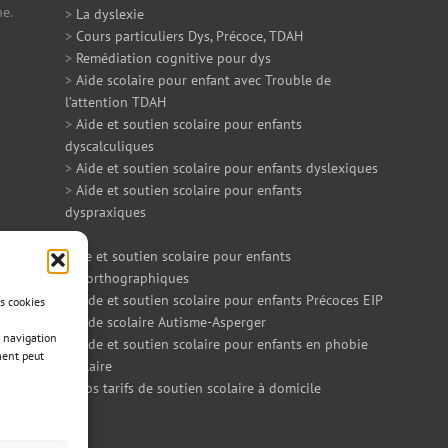
ne.
>
La dyslexie
>
Cours particuliers Dys, Précoce, TDAH
>
Remédiation cognitive pour dys
>
Aide scolaire pour enfant avec Trouble de
l’attention TDAH
>
Aide et soutien scolaire pour enfants
dyscalculiques
>
Aide et soutien scolaire pour enfants dyslexiques
>
Aide et soutien scolaire pour enfants
dyspraxiques
>
Aide et soutien scolaire pour enfants
dysorthographiques
>
Aide et soutien scolaire pour enfants Précoces EIP
es cookies
>
Aide scolaire Autisme-Asperger
 navigation
>
Aide et soutien scolaire pour enfants en phobie
ment peut
scolaire
>
Nos tarifs de soutien scolaire à domicile