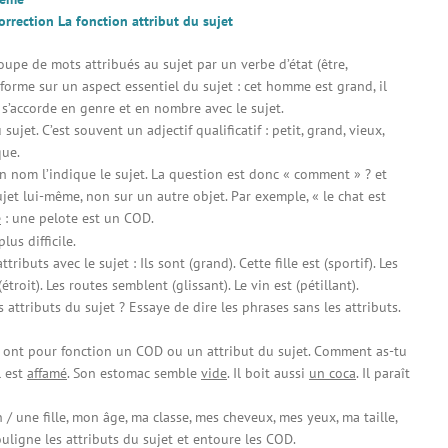
orrection La fonction attribut du sujet
oupe de mots attribués au sujet par un verbe d’état (être,
informe sur un aspect essentiel du sujet : cet homme est grand, il
 s’accorde en genre et en nombre avec le sujet.
ujet. C’est souvent un adjectif qualificatif : petit, grand, vieux,
que.
n nom l’indique le sujet. La question est donc « comment » ? et
ujet lui-même, non sur un autre objet. Par exemple, « le chat est
e
: une pelote est un COD.
us difficile.
ttributs avec le sujet : Ils sont (grand). Cette fille est (sportif). Les
troit). Les routes semblent (glissant). Le vin est (pétillant).
 attributs du sujet ? Essaye de dire les phrases sans les attributs.
és ont pour fonction un COD ou un attribut du sujet. Comment as-tu
Il est
affamé
. Son estomac semble
vide
. Il boit aussi
un coca
. Il paraît
n / une fille, mon âge, ma classe, mes cheveux, mes yeux, ma taille,
ouligne les attributs du sujet et entoure les COD.