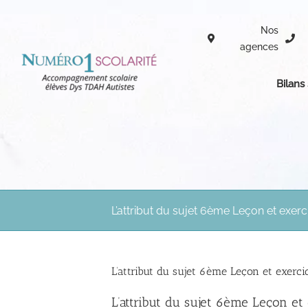
Passer
au
Nos
contenu
agences
Bilans
L’attribut du sujet 6ème Leçon et exerc
L’attribut du sujet 6ème Leçon et exerci
L’attribut du sujet 6ème Leçon et