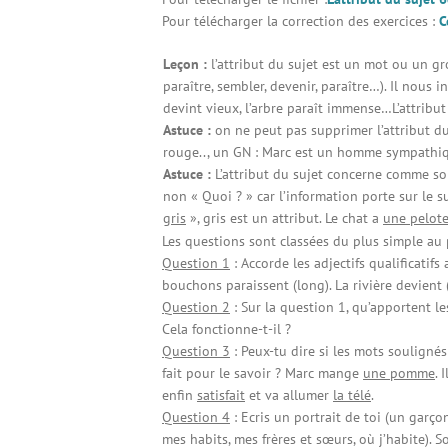
Pour télécharger la correction des exercices :
C
Leçon :
l’attribut du sujet est un mot ou un gr
paraître, sembler, devenir, paraître…). Il nous 
devint vieux, l’arbre paraît immense…L’attribut
Astuce :
on ne peut pas supprimer l’attribut du s
rouge.., un GN : Marc est un homme sympathi
Astuce :
L’attribut du sujet concerne comme so
non « Quoi ? » car l’information porte sur le s
gris
», gris est un attribut. Le chat a
une pelot
Les questions sont classées du plus simple au pl
Question 1
: Accorde les adjectifs qualificatifs a
bouchons paraissent (long). La rivière devient (é
Question 2
: Sur la question 1, qu’apportent les
Cela fonctionne-t-il ?
Question 3
: Peux-tu dire si les mots soulign
fait pour le savoir ? Marc mange
une pomme
. 
enfin
satisfait
et va allumer
la télé
.
Question 4
: Ecris un portrait de toi (un garço
mes habits, mes frères et sœurs, où j’habite). S