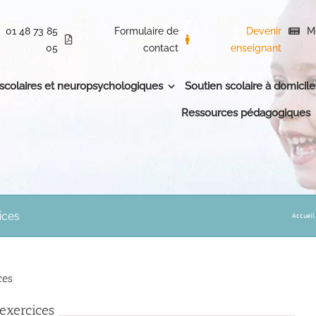
01 48 73 85
Formulaire de
Devenir
M
05
contact
enseignant
 scolaires et neuropsychologiques
Soutien scolaire à domicile
Ressources pédagogiques
ices
Accueil
ces
 exercices