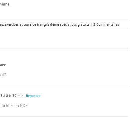
thème.
s, exercices et cours de français 6ème spécial dys gratuits
|
2 Commentaires
ndre
mal?
3 à 8 h 39 min
- Répondre
e fichier en PDF