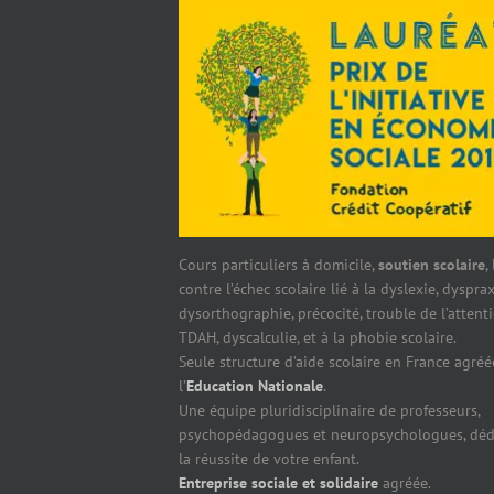
Cours particuliers à domicile,
soutien scolaire
,
contre l’échec scolaire lié à la dyslexie, dysprax
dysorthographie, précocité, trouble de l’attent
TDAH, dyscalculie, et à la phobie scolaire.
Seule structure d’aide scolaire en France agréé
l’
Education Nationale
.
Une équipe pluridisciplinaire de professeurs,
psychopédagogues et neuropsychologues, déd
la réussite de votre enfant.
Entreprise sociale et solidaire
agréée.