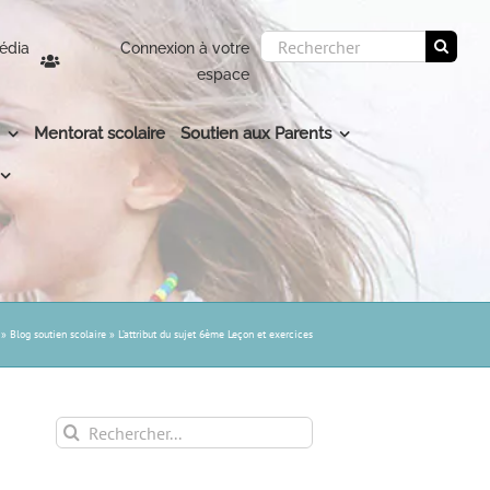
Rechercher:
édia
Connexion à votre
espace
Mentorat scolaire
Soutien aux Parents
»
Blog soutien scolaire
»
L’attribut du sujet 6ème Leçon et exercices
Rechercher: