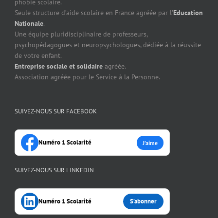
phobie scolaire.
Seule structure d’aide scolaire en France agréée par l’
Education
Nationale
.
Une équipe pluridisciplinaire de professeurs,
psychopédagogues et neuropsychologues, dédiée à la réussite
de votre enfant.
Entreprise sociale et solidaire
agréée.
Association agréée pour le Service à la Personne.
SUIVEZ-NOUS SUR FACEBOOK
Numéro 1 Scolarité
J’aime
SUIVEZ-NOUS SUR LINKEDIN
Numéro 1 Scolarité
S’abonner