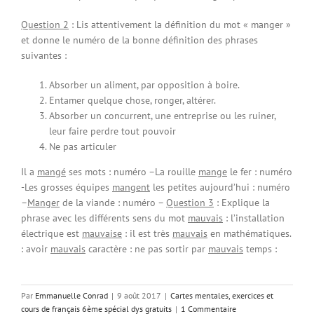
Question 2
: Lis attentivement la définition du mot « manger »
et donne le numéro de la bonne définition des phrases
suivantes :
Absorber un aliment, par opposition à boire.
Entamer quelque chose, ronger, altérer.
Absorber un concurrent, une entreprise ou les ruiner,
leur faire perdre tout pouvoir
Ne pas articuler
Il a
mangé
ses mots : numéro –La rouille
mange
le fer : numéro
-Les grosses équipes
mangent
les petites aujourd’hui : numéro
–
Manger
de la viande : numéro –
Question 3
: Explique la
phrase avec les différents sens du mot
mauvais
: l’installation
électrique est
mauvaise
: il est très
mauvais
en mathématiques.
: avoir
mauvais
caractère : ne pas sortir par
mauvais
temps :
Par
Emmanuelle Conrad
|
9 août 2017
|
Cartes mentales, exercices et
cours de français 6ème spécial dys gratuits
|
1 Commentaire