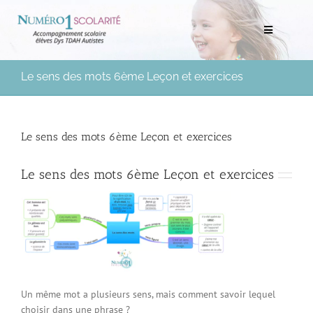
Passer
au
Toggle
contenu
Navigation
Rechercher:
Le sens des mots 6ème Leçon et exercices
Bilans scolaires et neuropsychologiques
Le sens des mots 6ème Leçon et exercices
Soutien scolaire à domicile
Le sens des mots 6ème Leçon et exercices
Mentorat scolaire
Soutien aux Parents
Ressources pédagogiques
Un même mot a plusieurs sens, mais comment savoir lequel
Médias
choisir dans une phrase ?